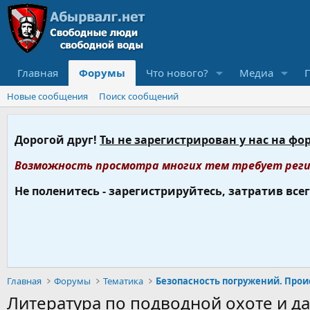
Главная
Форумы
Что нового?
Медиа
Новые сообщения
Поиск сообщений
Дорогой друг!
Ты не зарегистрирован у нас на фо
Возможность просмотра многих тем требует реги
Не поленитесь - зарегистрируйтесь, затратив все
Главная
Форумы
Тематика
Литература по подводной охоте и да