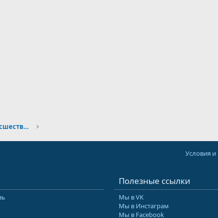
Безопасность погружений. Происшествия и их причины
Условия и
Полезные ссылки
зь
Мы в VK
Мы в Инстаграм
Мы в Facebook