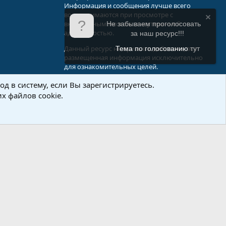
Информация и сообщения лучше всего
воспринимаются при просмотре с
включенным мозгом и неутерянной
Не забываем проголосовать
адекватностью.
за наш ресурс!!!
Данный ресурс не призыв к действию, вся
Тема по голосованию
тут
размещенная информация исключительно
для ознакомительных целей.
д в систему, если Вы зарегистрируетесь.
.Info
х файлов cookie.