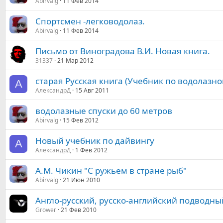
Abirvalg
11 Фев 2014
Спортсмен -легководолаз.
Abirvalg
11 Фев 2014
Письмо от Виноградова В.И. Новая книга.
31337
21 Мар 2012
старая Русская книга (Учебник по водолазном
А
АлександрД
15 Авг 2011
водолазные спуски до 60 метров
Abirvalg
15 Фев 2012
Новый учебник по дайвингу
А
АлександрД
1 Фев 2012
А.М. Чикин "С ружьем в стране рыб"
Abirvalg
21 Июн 2010
Англо-русский, русско-английский подводны
Grower
21 Фев 2010