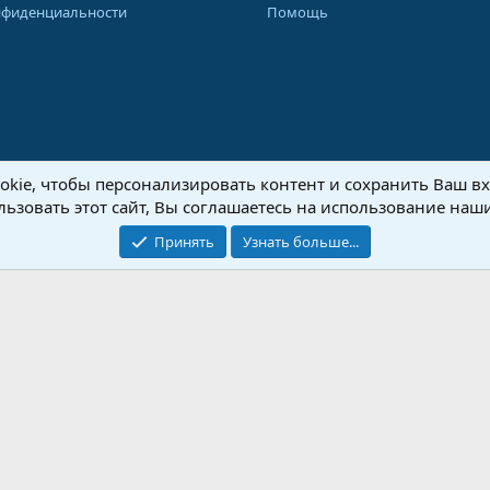
нфиденциальности
Помощь
kie, чтобы персонализировать контент и сохранить Ваш вхо
8-2026 Форум Абырвалг.нет - подводная охота, дайвинг, туризм
Перевод:
XenForo
ьзовать этот сайт, Вы соглашаетесь на использование наши
Принять
Узнать больше...