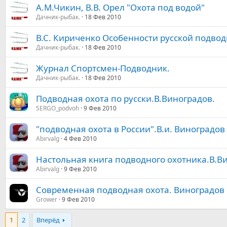
А.М.Чикин, В.В. Орел "Охота под водой"
Дачник-рыбак.
18 Фев 2010
В.С. Кириченко Особенности русской подвод
Дачник-рыбак.
18 Фев 2010
Журнал Спортсмен-Подводник.
Дачник-рыбак.
18 Фев 2010
Подводная охота по русски.В.Виноградов.
SERGO_podvoh
9 Фев 2010
"подводная охота в России".В.и. Виноградов
Abirvalg
4 Фев 2010
Настольная книга подводного охотника.В.В
Abirvalg
9 Фев 2010
Современная подводная охота. Виноградов 
Grower
9 Фев 2010
1
2
Вперёд