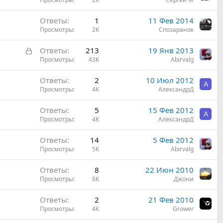
Ответы
1
11 Фев 2014
Просмотры
2K
Спозаранок
З
Ответы
213
19 Янв 2013
а
Просмотры
43K
Abirvalg
к
Ответы
2
10 Июл 2012
р
А
Просмотры
4K
АлександрД
ы
т
Ответы
5
15 Фев 2012
а
А
Просмотры
4K
АлександрД
Ответы
14
5 Фев 2012
Просмотры
5K
Abirvalg
Ответы
8
22 Июн 2010
Просмотры
6K
Джони
Ответы
2
21 Фев 2010
Просмотры
4K
Grower