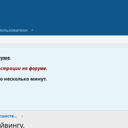
Пользователи
руме
.
страции на форуме
.
го несколько минут.
Безопасность погружений. Происшествия и их причины
йвингу.