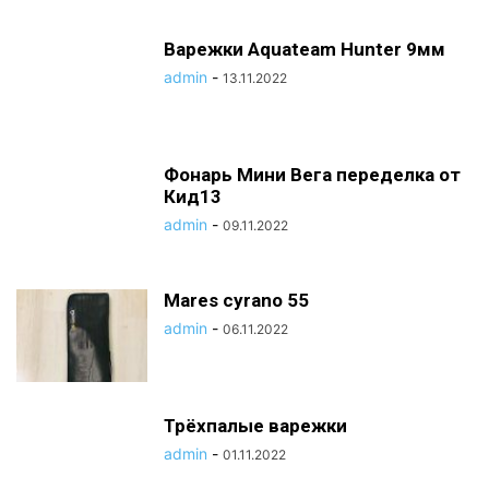
Варежки Aquateam Hunter 9мм
admin
-
13.11.2022
Фонарь Мини Вега переделка от
Кид13
admin
-
09.11.2022
Mares cyrano 55
admin
-
06.11.2022
Трёхпалые варежки
admin
-
01.11.2022