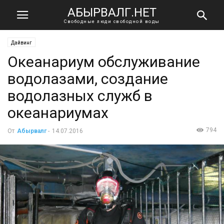
АБЫРВАЛГ.НЕТ
Свободные люди свободной воды
Дайвинг
Океанариум обслуживание
водолазами, создание
водолазных служб в
океанариумах
794
От
Абырвалг
-
14.07.2016