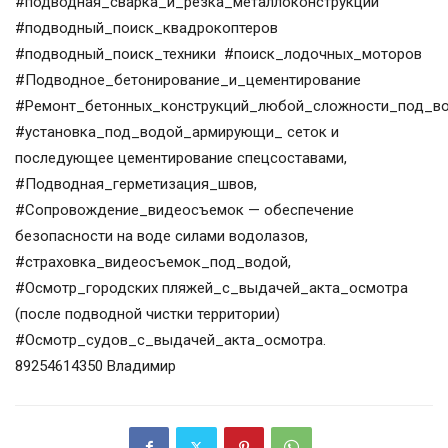
#подводная_сварка_и_резка_металлоконструкций
#подводный_поиск_квадрокоптеров
#подводный_поиск_техники #поиск_лодочных_моторов
#Подводное_бетонирование_и_цементирование
#Ремонт_бетонных_конструкций_любой_сложности_под_в
#установка_под_водой_армирующи_ сеток и
последующее цементирование спецсоставами,
#Подводная_герметизация_швов,
#Сопровождение_видеосъемок — обеспечение
безопасности на воде силами водолазов,
#страховка_видеосъемок_под_водой,
#Осмотр_городских пляжей_с_выдачей_акта_осмотра
(после подводной чистки территории)
#Осмотр_судов_с_выдачей_акта_осмотра.
89254614350 Владимир