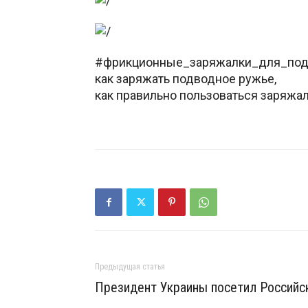
#фрикционные_заряжалки_для_по
как заряжать подводное ружье,
как правильно пользоваться заряжал
http://www.abirvalg.net/forum/show
Предыдущая статья
Президент Украины посетил Российс