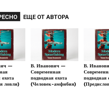
РЕСНО
ЕЩЕ ОТ АВТОРА
вич —
В. Иванович —
В. Иванов
ная
Современная
Современн
 охота
подводная охота
подводная 
я ловли)
(Человек-амфибия)
(Предисло