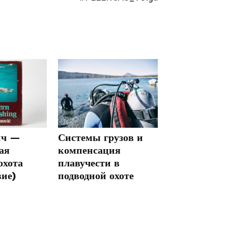
ич —
Системы грузов и
ая
компенсация
охота
плавучести в
вие)
подводной охоте