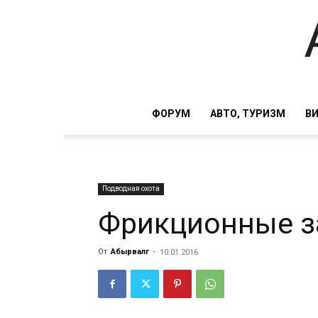
ФОРУМ
АВТО, ТУРИЗМ
В
Подводная охота
Фрикционные з
От
Абырвалг
-
10.01.2016