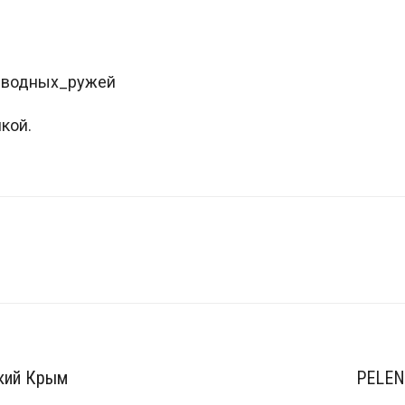
дводных_ружей
кой.
th…52#post1082052
кий Крым
PELEN