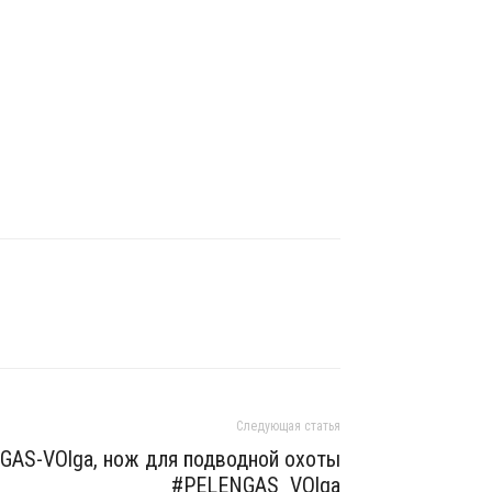
Следующая статья
GAS-VOlga, нож для подводной охоты
#РELENGAS_VOlga