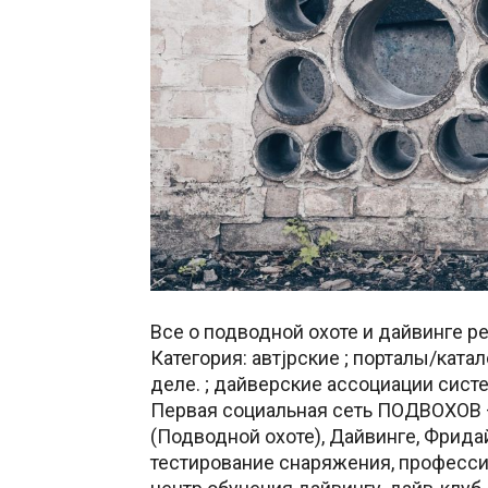
Все о подводной охоте и дайвинге peo
Категория: автjрские ; порталы/кат
деле. ; дайвеpские ассоциации систе
Первая социальная сеть ПОДВОХОВ —
(Подводной охоте), Дайвинге, Фpида
тестирование снаряжения, професси