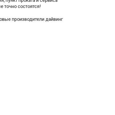
я, пункт проката и сервиса
е точно состоятся!
ровые производители дайвинг