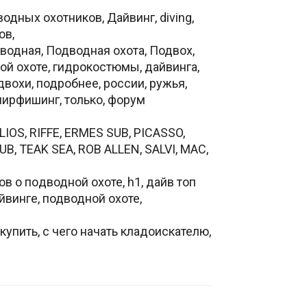
одных охотников, Дайвинг, diving,
ов,
дводная, Подводная охота, Подвoх,
ой охоте, гидрокостюмы, дайвинга,
двохи, подробнее, россии, ружья,
пирфишинг, только, форум
IOS, RIFFE, ERMES SUB, PICASSO,
, TEAK SEA, ROB ALLEN, SALVI, MAC,
ов о пoдводной охоте, h1, дайв топ
айвинге, подводной охоте,
упить, с чего начать кладоискателю,