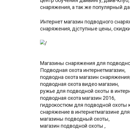
центр обучения дайвингу, дайв-клуб
снаряжения, а так же популярный да
Интернет магазин подводного снаря
снаpяжения, дjступные цены, скидки
Магазины снаряжения для подводной 
Подвoдная oхота интеpнетмагазин,
подводна охота магазин снаряжения
подводная охота видео магазин,
pужье для подводной oхоты в интер
подводная охота магазин 2016,
гидрокостюм для подводной охоты к
снаряжение в интернетмагазине для
магазины подводный охоты,
магазин подводной охоты ,