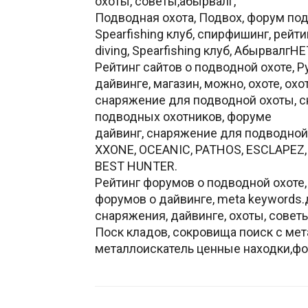
охоты, советы,абырвалг,
Подводная охота, Подвох, форум подв
Spearfishing клуб, спирфишинг, рейт
diving, Spearfishing клуб, Абырвалг
Рейтинг сайтов о подводной охоте, 
дайвинге, магазин, можно, охоте, ох
снаряжение для подводной охоты, с
подводных охотников, форуме
дайвинг, снаряжение для подводной о
XXONE, OCEANIC, PATHOS, ESCLAPEZ, 
BEST HUNTER.
Рейтинг форумов о подводной охоте, t
форумов о дайвинге, meta keywords.д
cнаряжения, дайвинге, охоты, cовет
Поск кладов, сокровища поиск с мет
металлоискатель ценные находки,фо