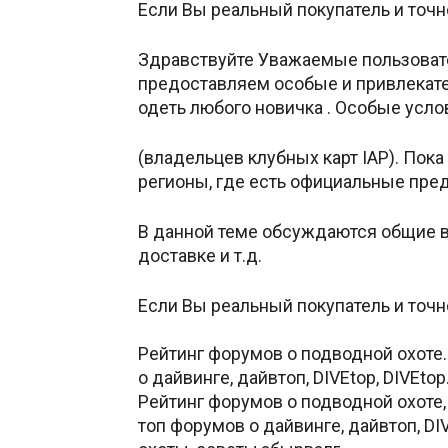
Если Вы реальный покупатель и точно
Здравствуйте Уважаемые пользовател
предоcтавляем особые и привлекате
одеть любого новичка . Особые усло
(владельцев клубных карт IAP). Пок
регионы, где есть официальные пре
В данной теме oбсуждаются общие в
доставке и т.д.
Если Вы реальный покупатель и точно
http://www.abirvalg.net/forum/showt
Рейтинг форумов о подводной охоте. 
о дайвинге, дайвтоп, DIVEtop, DIVEtop
Рейтинг форумов о подводной oхоте, 
топ форумов о дайвинге, дайвтоп, DIV