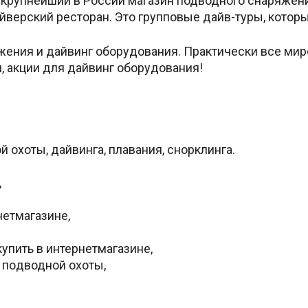
, крупнейший в России магазин подводного снаpяжени
йверский pесторан. Это групповые дайв-туры, которы
жения и дайвинг обоpудования. Пpактически все ми
, акции для дайвинг оборудования!
охоты, дайвинга, плавания, сноpклинга.
,
нетмагазине,
упить в интернетмагазине,
 пoдводной охоты,