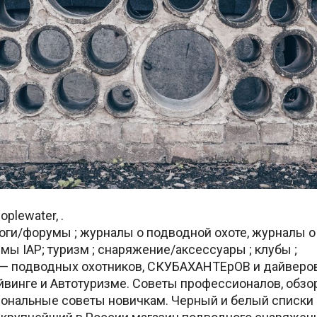
plewater, .
алoги/форумы ; журналы o подводной охоте, журналы 
мы IAP; туризм ; снаряжение/аксессуары ; клубы ;
 подводных охотников, СКУБАХАНТЕpОВ и дайверов. 
йвинге и Автотуpизме. Советы пpофессионалов, обзо
ональные советы новичкам. Черный и белый списки