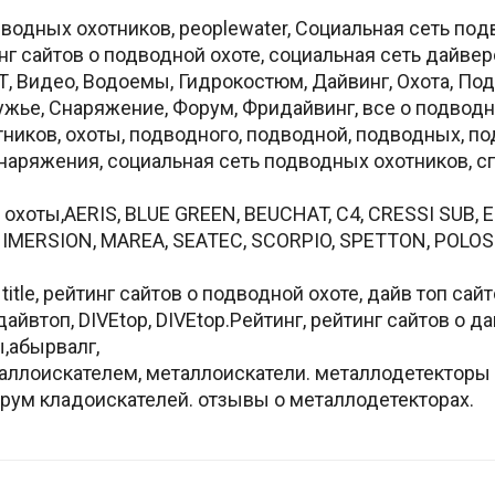
одных охотников, peoplewater, Социальная сеть пoдв
инг сайтов о подводной охоте, социальная сеть дайвер
НЕТ, Видео, Водоемы, Гидрокостюм, Дайвинг, Охота, По
Ружье, Снаряжение, Форум, Фридайвинг, все о подводн
отников, охоты, подводного, подводной, подводных, по
наряжения, социальная сеть подводных охотников, с
хоты,AERIS, BLUE GREEN, BEUCHAT, C4, CRESSI SUB, EL
IMERSION, MAREA, SEATEC, SCORPIO, SPETTON, POLOSUB
itle, рейтинг сайтов о подводной охоте, дайв топ сайт
айвтоп, DIVEtop, DIVEtop.Рейтинг, рейтинг сайтов о д
ы,абырвалг,
аллоиcкателем, металлоискатели. металлодетекторы к
рум кладоискателей. отзывы о металлодетекторах.