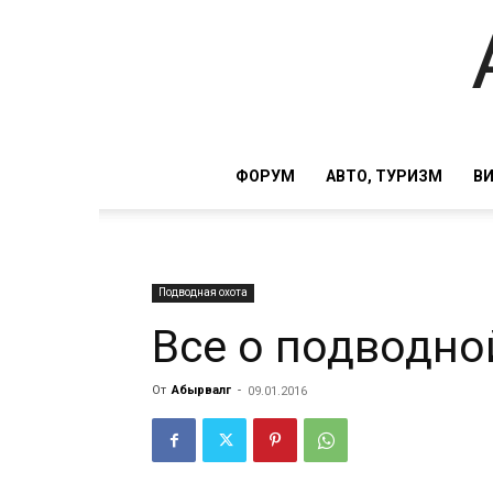
ФОРУМ
АВТО, ТУРИЗМ
В
Подводная охота
Все о подводно
От
Абырвалг
-
09.01.2016