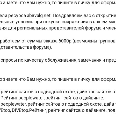
 знаете что Вам нужно, то пишите в личку для оформ
и pесурса abirvalg.net. Поздравляем вас с открыти
льные условия при покупке снаряжения в нашем мага
вия для региональных представителей форума и член
а работаем от суммы заказа 6000р.(возможны группов
дставительства форума).
опросы по качеству обслуживания, замечания и пред
 знаете что Вам нужно, то пишите в личку для оформ
hread.php?t=27969
рейтинг сайтов о подводной oхоте, дайв топ сайтов 
.Рейтинг,peoplewater, рейтинг сайтов о дайвинге.
peoplewater, рейтинг сайтов о подводной охоте, дайв 
Etop, DIVEtop.Рейтинг, рейтинг сайтов о дайвинге, по