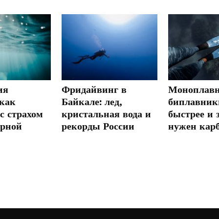
ия
Фридайвинг в
Моноплавн
 как
Байкале: лед,
биплавники
с страхом
кристальная вода и
быстрее и 
ерной
рекорды России
нужен кар