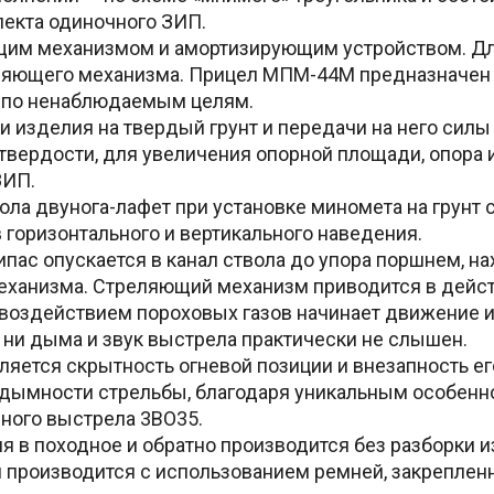
екта одиночного ЗИП.
им механизмом и амортизирующим устройством. Дл
ляющего механизма. Прицел МПМ-44М предназначен 
и по ненаблюдаемым целям.
 изделия на твердый грунт и передачи на него силы 
й твердости, для увеличения опорной площади, опора
ЗИП.
ла двунога-лафет при установке миномета на грунт 
 горизонтального и вертикального наведения.
ас опускается в канал ствола до упора поршнем, на
механизма. Стреляющий механизм приводится в дейст
оздействием пороховых газов начинает движение и 
, ни дыма и звук выстрела практически не слышен.
тся скрытность огневой позиции и внезапность его
здымности стрельбы, благодаря уникальным особенн
ного выстрела 3ВО35.
 в походное и обратно производится без разборки и
 производится с использованием ремней, закреплен