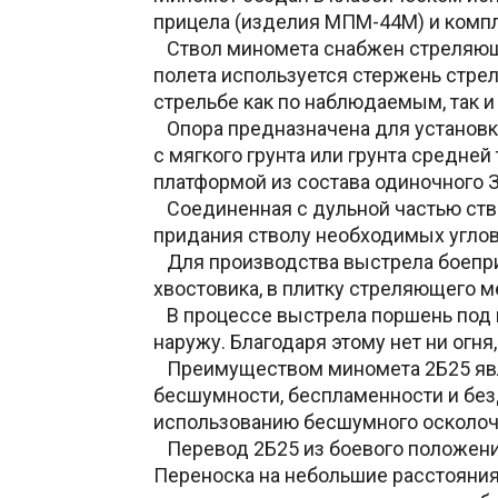
прицела (изделия МПМ-44М) и компл
Ствол миномета снабжен стреляющ
полета используется стержень стре
стрельбе как по наблюдаемым, так 
Опора предназначена для установки
с мягкого грунта или грунта средне
платформой из состава одиночного 
Соединенная с дульной частью ство
придания стволу необходимых углов
Для производства выстрела боеприп
хвостовика, в плитку стреляющего 
В процессе выстрела поршень под в
наружу. Благодаря этому нет ни огня
Преимуществом миномета 2Б25 являе
бесшумности, беспламенности и бе
использованию бесшумного осколоч
Перевод 2Б25 из боевого положения
Переноска на небольшие расстояния