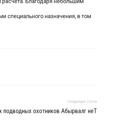
 расчета. Благодаря небольшим
и специального назначения, в том
Следующая статья
х подводных охотников Абырвалг неТ