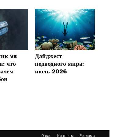
ик vs
Дайджест
: что
подводного мира:
зачем
июль 2026
бон
О нас
Контакты
Реклама