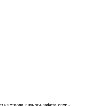
 из ствола, двуноги-лафета, опоры,