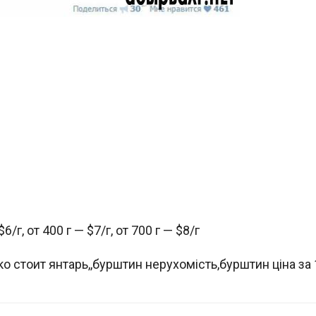
г, от 400 г — $7/г, от 700 г — $8/г
hread.php?t=9115
ко стоит янтарь,,бурштин нерухомість,бурштин ціна за 1