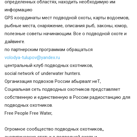
определенных областях, находить необходимую им
информацию
GPS координаты мест подводной охоты, карты водоемов,
рыбные места, снаряжение, описания рыб, законы, юмор,
полезные советы начинающим. Все о подводной охоте и
дайвинге.
по партнерским программам обращаться
volodya-tulupov@yandex.ru
центральный клуб подводных охотников,
social network of underwater hunters.
Организация подвохов России абырвалг.неТ,
Социальная сеть подводных охотников представляет
собственную и единственную в России радиостанцию для
подводных охотников.
Free People Free Water,
Огромное сообщество подводных охотников,,
аналитические статьи о подводной охоте и