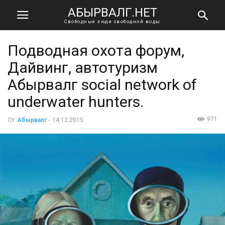
АБЫРВАЛГ.НЕТ
Свободные люди свободной воды
Подводная охота форум,
Дайвинг, автотуризм
Абырвалг social network of
underwater hunters.
971
От
Абырвалг
-
14.12.2015