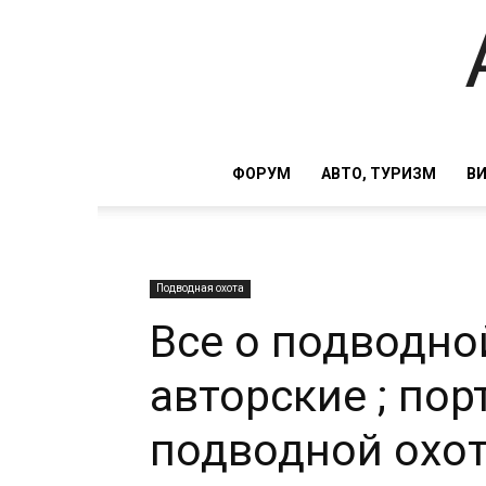
ФОРУМ
АВТО, ТУРИЗМ
В
Подводная охота
Все о подводной
авторские ; по
подводной охот