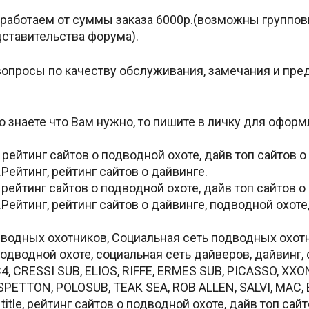
а работаем от суммы заказа 6000р.(возможны группов
дставительства форума).
опросы по качеству обслуживания, замечания и пред
 знаете что Вам нужно, то пишите в личку для оформ
hread.php?t=25131
рейтинг сайтов о подводной охоте, дайв топ сайтов 
.Рейтинг, рейтинг сайтов о дайвинге.
рейтинг сайтов о подводной охоте, дайв топ сайтов 
p.Рейтинг, рейтинг сайтов о дайвинге, подводной охоте
одных охотников, Социальная сеть подводных охотнико
 подводной охоте, социальная сеть дайверов, дайвинг
4, CRESSI SUB, ELIOS, RIFFE, ERMES SUB, PICASSO, XX
SPETTON, POLOSUB, TEAK SEA, ROB ALLEN, SALVI, MAC,
itle, рейтинг сайтов о подводной охоте, дайв топ сайт