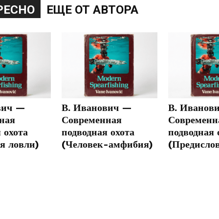
РЕСНО
ЕЩЕ ОТ АВТОРА
вич —
В. Иванович —
В. Иванов
ная
Современная
Современн
 охота
подводная охота
подводная 
я ловли)
(Человек-амфибия)
(Предисло