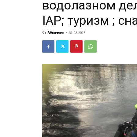
водолазном дел
IAP; туризм ; с
От
Абырвалг
-
31.03.2015