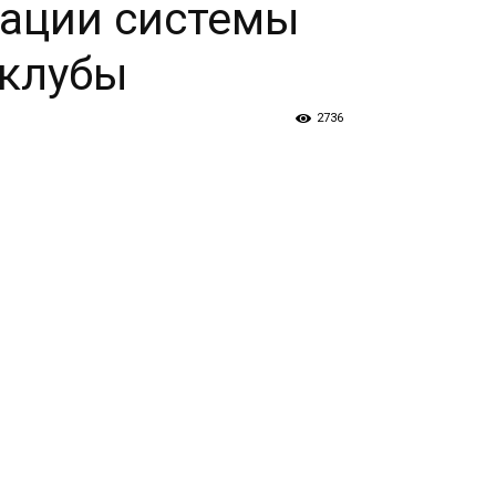
иации системы
 клубы
2736