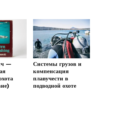
ич —
Системы грузов и
ая
компенсация
охота
плавучести в
вие)
подводной охоте