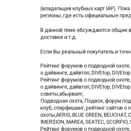
(владельцев клубных карт IAP). Пок
регионы, где есть официальные пре
В данной теме обсуждаются общие в
доставке и т.д.
Если Вы реальный покупатель и точно
http://www.abirvalg.net/forum/showt
Рейтинг форумов о подводной охоте. 
о дайвинге, дайвтоп, DIVEtop, DIVEtop
Рейтинг форумов о подводной охоте, 
о дайвинге, дайвтоп, DIVEtop, DIVEto
советы,абырвалг,
Подводная охота, Подвох, форум подв
клуб, спирфишинг, рейтинг сайтов о
охоты,AERIS, BLUE GREEN, BEUCHAT, C
IMERSION, MAREA, SEATEC, SCORPIO, 
Рейтинг форумов о подводной охоте, t