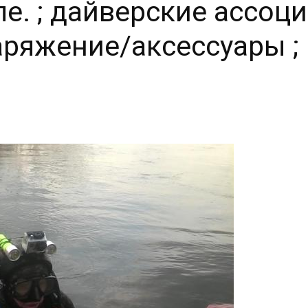
е. ; дайверские ассоц
наряжение/аксессуары ;