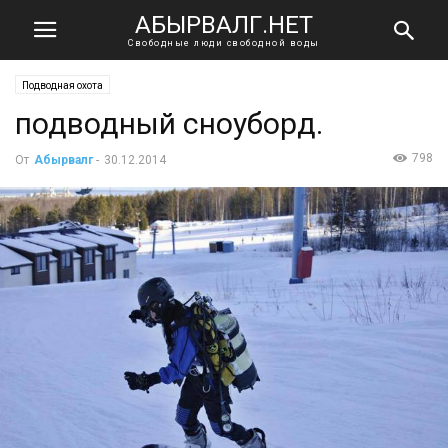
АБЫРВАЛГ.НЕТ
Свободные люди свободной воды
Подводная охота
подводный сноуборд.
798
От
Абырвалг
-
30.12.2014