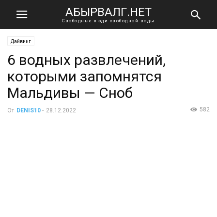
АБЫРВАЛГ.НЕТ
Свободные люди свободной воды
Дайвинг
6 водных развлечений,
которыми запомнятся
Мальдивы — Сноб
582
От
DENIS10
-
28.12.2022