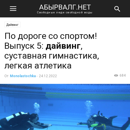
АБЫРВАЛГ.НЕТ
Свободные люди свободной воды
Дайвинг
По дороге со спортом!
Выпуск 5:
дайвинг
,
суставная гимнастика,
легкая атлетика
684
От
Monolastochka
-
24.12.2022