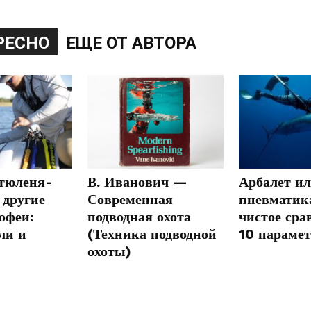
РЕСНО
ЕЩЕ ОТ АВТОРА
 тюленя-
В. Иванович —
Арбалет и
 другие
Современная
пневматик
офеи:
подводная охота
чистое сра
ли и
(Техника подводной
10 параме
охоты)