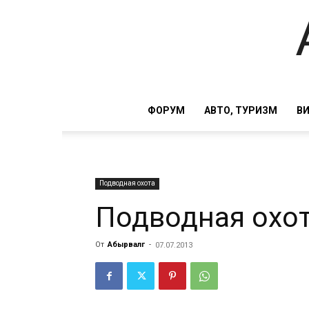
ФОРУМ
АВТО, ТУРИЗМ
В
Подводная охота
Подводная охот
От
Абырвалг
-
07.07.2013