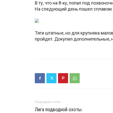
В ту, что на 8-ку, попал под позвоно
На следующий день пошел сплавом п
Тяги штатные, но для крупняка малов
пройдет. Докупил дополнительные, 
http://www.abirvalg.net/forum/show
Предыдущая статья
Лига подводной охоты.