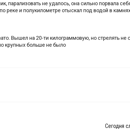
чник, парализовать не удалось, она сильно порвала себ
о реке и полукилометре отыскал под водой в камнях
ато. Вышел на 20-ти килограммовую, но стрелять не с
но крупных больше не было
th…t=17956&page=9
Сегодня с