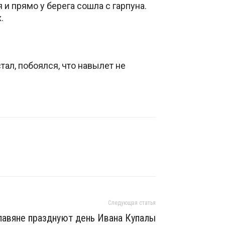
я и прямо у берега сошла с гарпуна.
.
тал, побоялся, что навылет не
Следующая статья
лавяне празднуют день Ивана Купалы