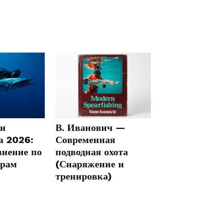
ли
В. Иванович —
а 2026:
Современная
внение по
подводная охота
трам
(Снаряжение и
тренировка)