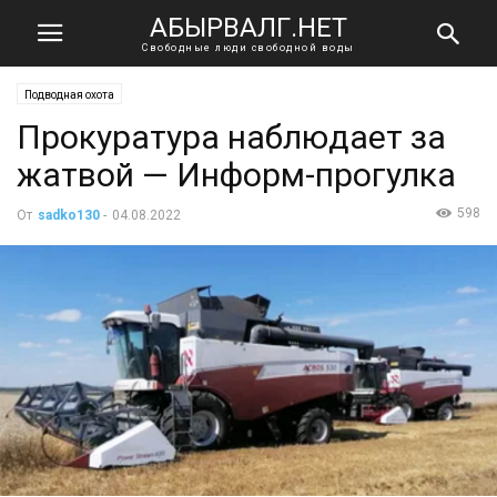
АБЫРВАЛГ.НЕТ
Свободные люди свободной воды
Подводная охота
Прокуратура наблюдает за
жатвой — Информ-прогулка
598
От
sadko130
-
04.08.2022