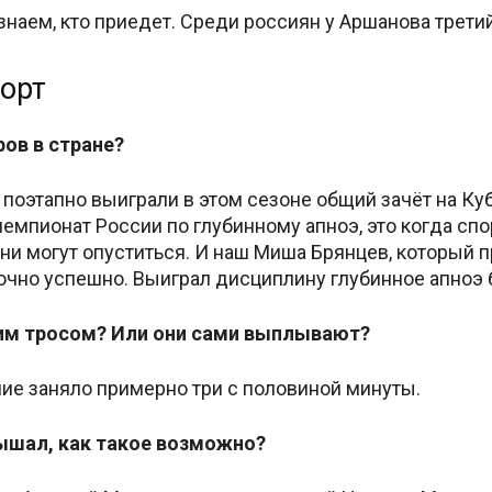
знаем, кто приедет. Среди россиян у Аршанова трети
орт
ров в стране?
ы поэтапно выиграли в этом сезоне общий зачёт на Ку
мпионат России по глубинному апноэ, это когда спо
они могут опуститься. И наш Миша Брянцев, который 
очно успешно. Выиграл дисциплину глубинное апноэ б
тим тросом? Или они сами выплывают?
ние заняло примерно три с половиной минуты.
дышал, как такое возможно?