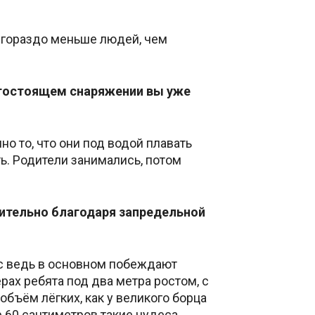
я гораздо меньше людей, чем
рогостоящем снаряжении вы уже
о то, что они под водой плавать
ь. Родители занимались, потом
чительно благодаря запредельной
нас ведь в основном побеждают
рах ребята под два метра ростом, с
бъём лёгких, как у великого борца
р 60 сантиметров такие чудеса