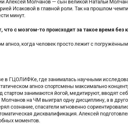
сии Алексей Молчанов — сын великой Натальи Молчан
рией Исаковой в главной роли. Так на прошлом чемпи
ести минут.
, что с мозгом-то происходит за такое время без 
ом апноэ, когда человек просто лежит с погружённым
ве в ГЦОЛИФКе, где занималась научными исследов
 статическом апноэ спортсмены максимально концент
 стартом занимаются йогой, медитируют, вводят себя, 
 Молчанов на ЧМ выиграл одну дисциплину, а в другой
терял сознание, спасатели мгновенно сориентировали
томатическая дисквалификация. Алексей подготовлен
обных моментов.