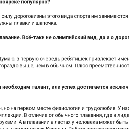
сноярске популярно?
в силу дороговизны этого вида спорта им занимаютс
ужны плавки и шапочка.
плавание. Всё-таки не олимпийский вид, да и о до
умаю, в первую очередь ребятишек привлекает именн
х гораздо выше, чем в обычном. Плюс преемственност
 необходим талант, или успех достигается исклю
ен, но на первом месте физиология и трудолюбие. У 
лекции. В отличие от обычного плавания, где в лиде
ками. А в плавании в ластах у человека может быть о
он выглядит не как Карелин. Ребята ростом один мет