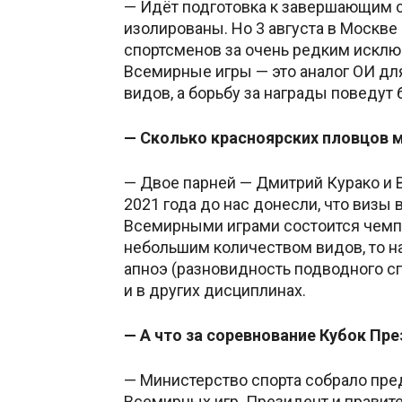
— Идёт подготовка к завершающим с
изолированы. Но 3 августа в Москве
спортсменов за очень редким исклю
Всемирные игры — это аналог ОИ для
видов, а борьбу за награды поведут 
— Сколько красноярских пловцов мо
— Двое парней — Дмитрий Курако и 
2021 года до нас донесли, что визы
Всемирными играми состоится чемпио
небольшим количеством видов, то на 
апноэ (разновидность подводного сп
и в других дисциплинах.
— А что за соревнование Кубок Пр
— Министерство спорта собрало пре
Всемирных игр. Президент и правит