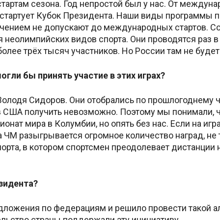
тартам сезона. Год непростой был у нас. От между
 стартует Кубок Президента. Наши виды программы пр
чением не допускают до международных стартов. С
 неолимпийских видов спорта. Они проводятся раз в
более трёх тысяч участников. Но России там не будет
гли бы принять участие в этих играх?
Володя Сидоров. Они отобрались по прошлогоднему ч
 в США получить невозможно. Поэтому мы понимали, ч
нат мира в Колумбии, но опять без нас. Если на иг
ЧМ разыгрывается огромное количество наград, не то
орта, в котором спортсмен преодолевает дистанции н
езидента?
дложения по федерациям и решило провести такой а
ельство страны поддержали эту инициативу.