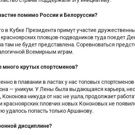
частие помимо России и Белоруссии?
то в Кубке Президента примут участие дружественные
з красноярских пловцов-подводников туда поедет Де
на там не будет представлена. Соревноваться предст
налогичной Всемирным играм.
е много крутых спортсменов?
енно в плавании в ластах у нас топовых спортсменов н
она — уникум. У Лены была выдающаяся карьера, неск
, Кононова никуда от нас не ушла, продолжает работа
 красноярских пловчих новых Кононовых не появилос
ую удалось попасть только Аршанову.
оронной дисциплине?