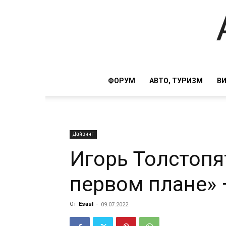
ФОРУМ
АВТО, ТУРИЗМ
В
Дайвинг
Игорь Толстопя
первом плане» 
От
Esaul
-
09.07.2022