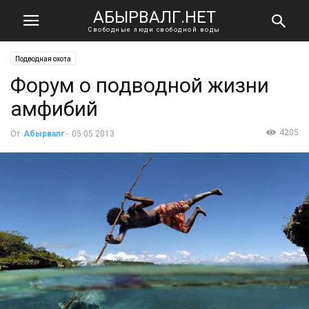
АБЫРВАЛГ.НЕТ
Свободные люди свободной воды
Подводная охота
Форум о подводной жизни
амфибий
4205
От
Абырвалг
-
05.05.2013