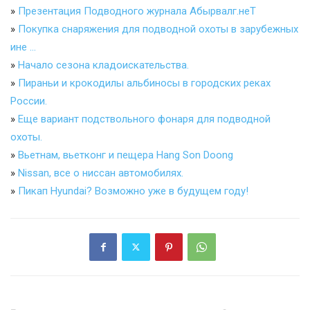
»
Презентация Подводного журнала Абырвалг.неТ
»
Покупка снаряжения для подводной охоты в зарубежных
ине …
»
Начало сезона кладоискательства.
»
Пираньи и крокодилы альбиносы в городских реках
России.
»
Еще вариант подствольного фонаря для подводной
охоты.
»
Вьетнам, вьетконг и пещера Hang Son Doong
»
Nissan, все о ниссан автомобилях.
»
Пикап Hyundai? Возможно уже в будущем году!