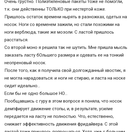
Очень грустно. Полиэтиленовые пакеты тоже не помогли,
т.к. они действенны ТОЛЬКО при нестертой коже.
Пришлось остаток времени нырять в разножках, одетых на
носок. Ноги со временем зажили, но стали похожими на
ноги верблюда, такие же мозоли. С ластой пришлось
расстаться.
Со второй моно я решила так не шутить. Мне пришла мысль
заказать ласту бОльшего размера и одевать ее на тонкий
неопреновый носок.
После того, как я получила свой долгожданный хвостик, я
не могла нарадоваться: и ноги не стираю, и ласта на носке
сидит идеально…
Если бы не одно большое НО…
Пообщавшись с гуру в этом вопросе я поняла, что носок
демпфирует движение стопы, и, в результате, усилие
передается на ласту не полностью. Что, естественно,
снижает эффективность движения фридайвера. С этой
ластой тоже пришлось попрощаться. Хотя, уже с большим