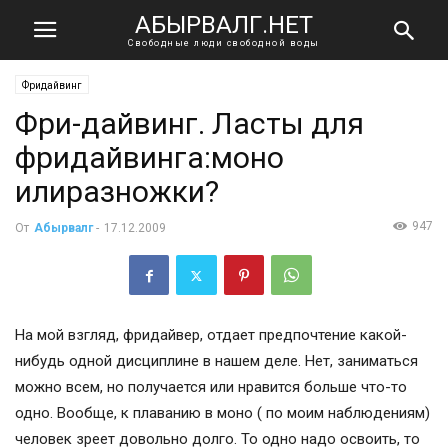
АБЫРВАЛГ.НЕТ
Свободные люди свободной воды
Фридайвинг
Фри-дайвинг. Ласты для
фридайвинга:моно
илиразножки?
947
От
Абырвалг
-
17.12.2009
На мой взгляд, фридайвер, отдает предпочтение какой-
нибудь одной дисциплине в нашем деле. Нет, заниматься
можно всем, но получается или нравится больше что-то
одно. Вообще, к плаванию в моно ( по моим наблюдениям)
человек зреет довольно долго. То одно надо освоить, то