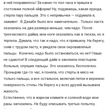
в ней понравилось! За каких-то пол часа я пришла в
состояние полной эйфории! Ну, подумаешь, какая ерунда,
стерла пару пальцев. Это с непривычки — подумала я,
заживет . В Дахабе было все замечательно… Только ласта
оказалась на два размера меньше, чем надо. После
трехчасового дайва, мои ноги оказались как в тисках, но я
терпела. Думала, что так и надо, что я привыкну. На берегу,
сняв с трудом ласту, я увидела свои окровавленые
пальцы. Конечно, надо было остановиться, но нет! Наши
не сдаются! В следующий дайв я заклеила пластырем
больные, опухшие пальцы. Это оказалось бесполезно.
Проныряв где-то час, я поняла, что стерты в мясо не
только пальцы, а все остальное, включая пятки и верхнюю
повернность стопы. На берегу я у всех друзей вызывала
жалость.
Естественно, что в жарком климате и соленой воде мои
раны загноились. Не буду описывать третью попытку .