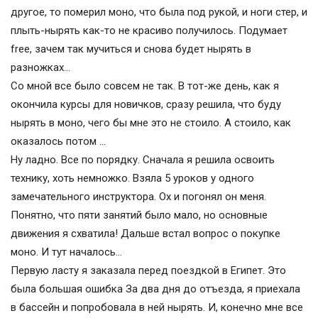
другое, то померил моно, что была под рукой, и ноги стер, и
плыть-нырять как-то не красиво получилось. Подумает
free, зачем так мучиться и снова будет нырять в
разножках…
Со мной все было совсем не так. В тот-же день, как я
окончила курсы для новичков, сразу решила, что буду
нырять в моно, чего бы мне это не стоило. А стоило, как
оказалось потом …
Ну ладно. Все по порядку. Сначала я решила освоить
технику, хоть немножко. Взяла 5 уроков у одного
замечательного инструктора. Ох и погонял он меня.
Понятно, что пяти занятий было мало, но основные
движения я схватила! Дальше встал вопрос о покупке
моно. И тут началось…
Первую ласту я заказала перед поездкой в Египет. Это
была большая ошибка За два дня до отъезда, я приехала
в бассейн и попробовала в ней нырять. И, конечно мне все