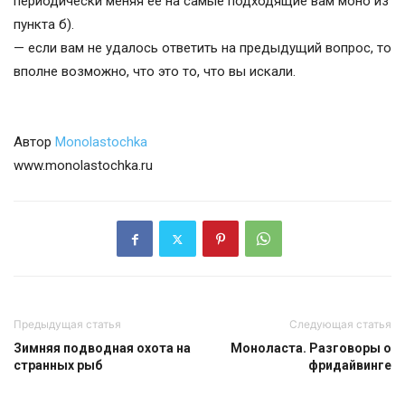
периодически меняя ее на самые подходящие вам моно из
пункта б).
— если вам не удалось ответить на предыдущий вопрос, то
вполне возможно, что это то, что вы искали.
Автор
Monolastochka
www.monolastochka.ru
Предыдущая статья
Следующая статья
Зимняя подводная охота на
Моноласта. Разговоры о
странных рыб
фридайвинге