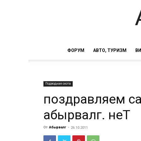
ФОРУМ
АВТО, ТУРИЗМ
В
Подводная охота
поздравляем с
абырвалг. неТ
От
Абырвалг
-
26.10.2011