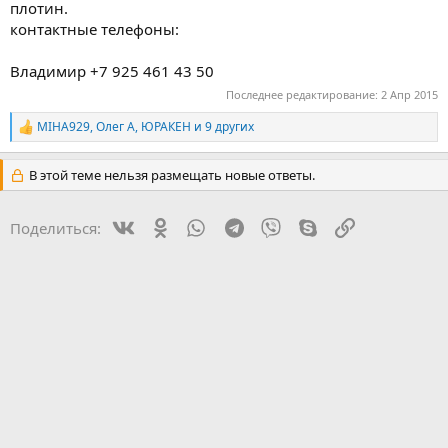
плотин.
контактные телефоны:
Владимир +7 925 461 43 50
Последнее редактирование:
2 Апр 2015
MIHA929
,
Олег А
,
ЮРАКЕН
и 9 других
Р
е
а
В этой теме нельзя размещать новые ответы.
к
ц
и
Vk
Ok
WhatsApp
Telegram
Viber
Skype
Ссылка
Поделиться:
и
: