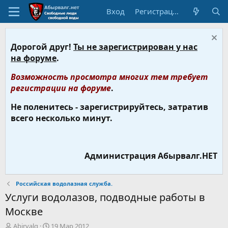
Вход
Регистрация
Дорогой друг!
Ты не зарегистрирован у нас
на форуме
.
Возможность просмотра многих тем требует
регистрации на форуме
.
Не поленитесь - зарегистрируйтесь, затратив
всего несколько минут.
Администрация Абырвалг.НЕТ
Российская водолазная служба.
Услуги водолазов, подводные работы в
Москве
А
Д
Abirvalg
19 Мар 2012