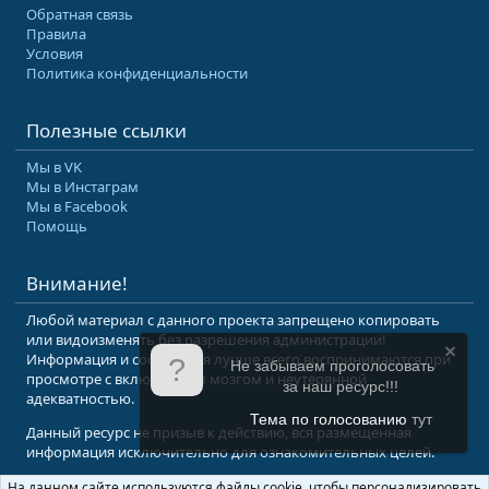
Обратная связь
Правила
Условия
Политика конфиденциальности
Полезные ссылки
Мы в VK
Мы в Инстаграм
Мы в Facebook
Помощь
Внимание!
Любой материал с данного проекта запрещено копировать
или видоизменять без разрешения администрации!
Информация и сообщения лучше всего воспринимаются при
Не забываем проголосовать
просмотре с включенным мозгом и неутерянной
за наш ресурс!!!
адекватностью.
Тема по голосованию
тут
Данный ресурс не призыв к действию, вся размещенная
информация исключительно для ознакомительных целей.
На данном сайте используются файлы cookie, чтобы персонализировать