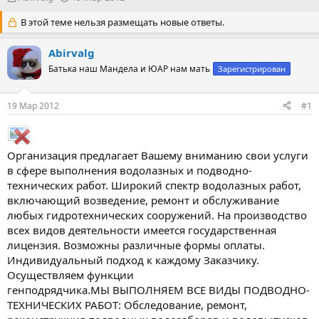
в
а
т
В этой теме нельзя размещать новые ответы.
т
о
а
р
н
Abirvalg
т
а
Батька наш Мандела и ЮАР нам мать
Зарегистрирован
е
ч
м
а
ы
л
19 Мар 2012
#1
а
Организация предлагает Вашему вниманию свои услуги
в сфере выполнения водолазных и подводно-
технических работ. Широкий спектр водолазных работ,
включающий возведение, ремонт и обслуживание
любых гидротехнических сооружений. На производство
всех видов деятельности имеется государственная
лицензия. Возможны различные формы оплаты.
Индивидуальный подход к каждому Заказчику.
Осуществляем функции
генподрядчика.МЫ ВЫПОЛНЯЕМ ВСЕ ВИДЫ ПОДВОДНО-
ТЕХНИЧЕСКИХ РАБОТ: Обследование, ремонт,