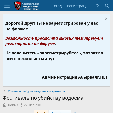
Вход
Регистрация
Дорогой друг!
Ты не зарегистрирован у нас
на форуме
.
Возможность просмотра многих тем требует
регистрации на форуме
.
Не поленитесь - зарегистрируйтесь, затратив
всего несколько минут.
Администрация Абырвалг.НЕТ
Убиваем рыбу за медальки и грамоты.
Фестиваль по убийству водоема.
А
Д
Dron69
22 Фев 2010
в
а