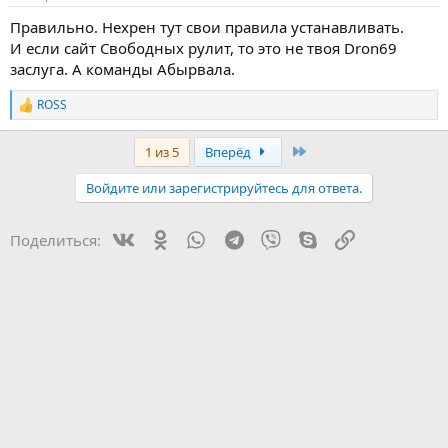
Правильно. Нехрен тут свои правила устанавливать.
И если сайт Свободных рулит, то это не твоя Dron69
заслуга. А команды Абырвала.
ROSS
Р
е
а
Last
1 из 5
Вперёд
к
ц
Войдите или зарегистрируйтесь для ответа.
и
и
:
Vk
Ok
WhatsApp
Telegram
Viber
Skype
Ссылка
Поделиться: