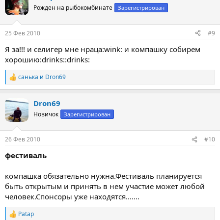
Рожден на рыбокомбинате
Зарегистрирован
25 Фев 2010
#9
Я за!!! и селигер мне нраца:wink: и компашку собирем
хорошию:drinks::drinks:
санька
и
Dron69
Р
е
а
Dron69
к
ц
Новичок
Зарегистрирован
и
и
:
26 Фев 2010
#10
фестиваль
компашка обязательно нужна.Фестиваль планируется
быть открытым и принять в нем участие может любой
человек.Спонсоры уже находятся.......
Patap
Р