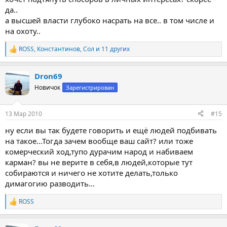
да..
а высшей власти глубоко насрать на все.. в том числе и
на охоту..
ROSS
,
Константинов
,
Сол
и 11 других
Р
е
а
Dron69
к
ц
Новичок
Зарегистрирован
и
и
:
13 Мар 2010
#15
ну если вы так будете говорить и ещё людей подбивать
на такое...Тогда зачем вообще ваш сайт? или тоже
комерческий ход,тупо дурачим народ и набиваем
карман? вы не верите в себя,в людей,которые тут
собираются и ничего не хотите делать,только
димагогию разводить...
ROSS
Р
е
а