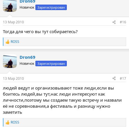
Dron69
к
ц
Новичок
Зарегистрирован
и
и
:
13 Мар 2010
#16
Тогда для чего вы тут собираетесь?
ROSS
Р
е
а
Dron69
к
ц
Новичок
Зарегистрирован
и
и
:
13 Мар 2010
#17
людей ведут и организовывают тоже люди,если вы
боитесь людей,вы тут,нас люди интересуют как
личности,поэтому мы создаем такую встречу и назвали
её не соревнования,а фестиваль и разницу нужно
заметить
ROSS
Р
е