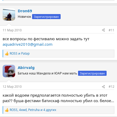
е
а
Dron69
к
ц
Новичок
Зарегистрирован
и
и
:
11 Мар 2010
#11
все вопросы по фестивалю можно задать тут
aquadrive2010@gmail.com
ROSS
и
Patap
Р
е
а
Abirvalg
к
ц
Батька наш Мандела и ЮАР нам мать
Зарегистрирован
и
и
:
12 Мар 2010
#12
какой водоем предполагается полностью убить в этот
раз?? буша фестами батискаф полностью убил оз. белое...
ROSS
,
4xwd
,
Petruha
и 4 других
Р
е