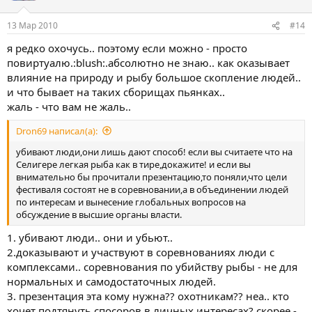
и
:
13 Мар 2010
#14
я редко охочусь.. поэтому если можно - просто
повиртуалю.:blush:.абсолютно не знаю.. как оказывает
влияние на природу и рыбу большое скопление людей..
и что бывает на таких сборищах пьянках..
жаль - что вам не жаль..
Dron69 написал(а):
убивают люди,они лишь дают способ! если вы считаете что на
Селигере легкая рыба как в тире,докажите! и если вы
внимательно бы прочитали презентацию,то поняли,что цели
фестиваля состоят не в соревновании,а в объединении людей
по интересам и вынесение глобальных вопросов на
обсуждение в высшие органы власти.
1. убивают люди.. они и убьют..
2.доказывают и участвуют в соревнованиях люди с
комплексами.. соревнования по убийству рыбы - не для
нормальных и самодостаточных людей.
3. презентация эта кому нужна?? охотникам?? неа.. кто
хочет подтянуть спосоров в личных интересах? скорее -