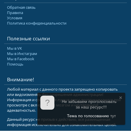
Обратная связь
Правила
Условия
Политика конфиденциальности
Полезные ссылки
Мы в VK
Мы в Инстаграм
Мы в Facebook
Помощь
Внимание!
Любой материал с данного проекта запрещено копировать
или видоизменять без разрешения администрации!
Информация и сообщения лучше всего воспринимаются при
Не забываем проголосовать
просмотре с включенным мозгом и неутерянной
за наш ресурс!!!
адекватностью.
Тема по голосованию
тут
Данный ресурс не призыв к действию, вся размещенная
информация исключительно для ознакомительных целей.