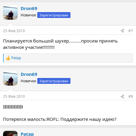
а
Dron69
к
ц
Новичок
Зарегистрирован
и
и
:
25 Фев 2010
#7
Планируется большой шухер..........просим принять
активное участие!!!!!!!!!!
Patap
Р
е
а
Dron69
к
ц
Новичок
Зарегистрирован
и
и
:
25 Фев 2010
#8
)))))))))))))
Потерялся малость:ROFL: Поддержите нашу идею?
Patap