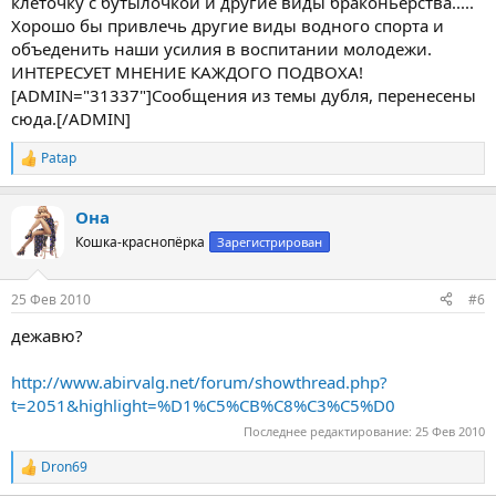
клеточку с бутылочкой и другие виды браконьерства.....
Хорошо бы привлечь другие виды водного спорта и
объеденить наши усилия в воспитании молодежи.
ИНТЕРЕСУЕТ МНЕНИЕ КАЖДОГО ПОДВОХА!
[ADMIN="31337"]Сообщения из темы дубля, перенесены
сюда.[/ADMIN]
Patap
Р
е
а
Она
к
ц
Кошка-краснопёрка
Зарегистрирован
и
и
:
25 Фев 2010
#6
дежавю?
http://www.abirvalg.net/forum/showthread.php?
t=2051&highlight=%D1%C5%CB%C8%C3%C5%D0
Последнее редактирование:
25 Фев 2010
Dron69
Р
е