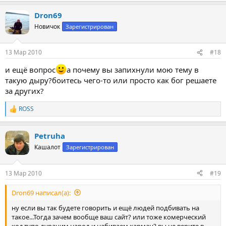
а
Dron69
к
ц
Новичок
Зарегистрирован
и
и
:
13 Мар 2010
#18
и ещё вопрос
а почему вы запихнули мою тему в
такую дыру?боитесь чего-то или просто как бог решаете
за других?
ROSS
Р
е
а
Petruha
к
ц
Кашалот
Зарегистрирован
и
и
:
13 Мар 2010
#19
Dron69 написал(а):
ну если вы так будете говорить и ещё людей подбивать на
такое...Тогда зачем вообще ваш сайт? или тоже комерческий
ход,тупо дурачим народ и набиваем карман? вы не верите в