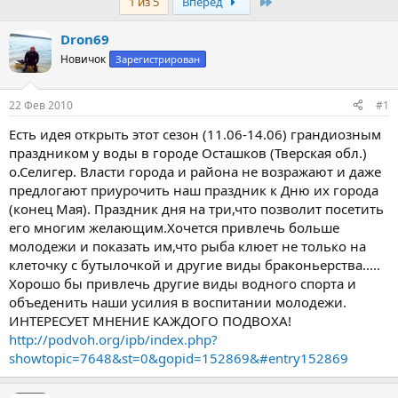
Last
1 из 5
Вперёд
т
т
о
а
р
н
Dron69
т
а
Новичок
Зарегистрирован
е
ч
м
а
ы
л
22 Фев 2010
#1
а
Есть идея открыть этот сезон (11.06-14.06) грандиозным
праздником у воды в городе Осташков (Тверская обл.)
о.Селигер. Власти города и района не возражают и даже
предлогают приурочить наш праздник к Дню их города
(конец Мая). Праздник дня на три,что позволит посетить
его многим желающим.Хочется привлечь больше
молодежи и показать им,что рыба клюет не только на
клеточку с бутылочкой и другие виды браконьерства.....
Хорошо бы привлечь другие виды водного спорта и
объеденить наши усилия в воспитании молодежи.
ИНТЕРЕСУЕТ МНЕНИЕ КАЖДОГО ПОДВОХА!
http://podvoh.org/ipb/index.php?
showtopic=7648&st=0&gopid=152869&#entry152869