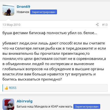
а
Dron69
к
ц
Новичок
Зарегистрирован
и
и
:
13 Мар 2010
#13
буша фестами батискаф полностью убил оз. белое...
убивают люди,они лишь дают способ! если вы считаете
что на Селигере легкая рыба как в тире,докажите! и если
вы внимательно бы прочитали презентацию,то
поняли,что цели фестиваля состоят не в соревновании,а
в объединении людей по интересам и вынесение
глобальных вопросов на обсуждение в высшие органы
власти.Или вам больше нравится тут виртуалить и
боитесь высказаться прилюдно?
ROSS
Р
е
а
Abirvalg
к
ц
Батька наш Мандела и ЮАР нам мать
Зарегистрирован
и