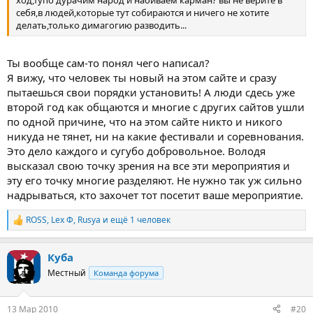
себя,в людей,которые тут собираются и ничего не хотите
делать,только димагогию разводить...
Ты вообще сам-то понял чего написал?
Я вижу, что человек ты новый на этом сайте и сразу
пытаешься свои порядки установить! А люди сдесь уже
второй год как общаются и многие с других сайтов ушли
по одной причине, что на этом сайте никто и никого
никуда не тянет, ни на какие фестивали и соревнования.
Это дело каждого и сугубо добровольное. Володя
высказал свою точку зрения на все эти мероприятия и
эту его точку многие разделяют. Не нужно так уж сильно
надрываться, кто захочет тот посетит ваше мероприятие.
ROSS
,
Lex Ф
,
Rusya
и ещё 1 человек
Р
е
а
Куба
к
ц
Местный
Команда форума
и
и
:
13 Мар 2010
#20