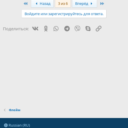
First
Last
Назад
3 из 6
Вперёд
Войдите или зарегистрируйтесь для ответа.
Vk
Ok
WhatsApp
Telegram
Viber
Skype
Ссылка
Поделиться:
Флейм
Russian (RU)