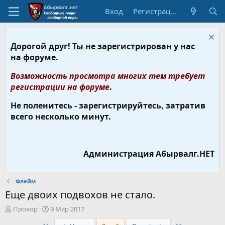
Вход
Регистрация
Дорогой друг!
Ты не зарегистрирован у нас
на форуме
.
Возможность просмотра многих тем требует
регистрации на форуме
.
Не поленитесь - зарегистрируйтесь, затратив
всего несколько минут.
Администрация Абырвалг.НЕТ
Флейм
Еще двоих подвохов не стало.
А
Д
Прохор
9 Мар 2017
в
а