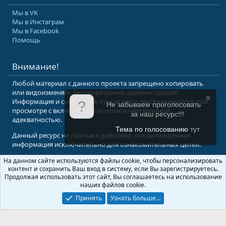
Мы в VK
Мы в Инстаграм
Мы в Facebook
Помощь
Внимание!
Любой материал с данного проекта запрещено копировать
или видоизменять без разрешения администрации!
Информация и сообщения лучше всего воспринимаются при
Не забываем проголосовать
просмотре с включенным мозгом и неутерянной
за наш ресурс!!!
адекватностью.
Тема по голосованию
тут
Данный ресурс не призыв к действию, вся размещенная
информация исключительно для ознакомительных целей.
На данном сайте используются файлы cookie, чтобы персонализировать
© 2008-2026 Форум Абырвалг.нет - подводная охота, дайвинг, туризм
контент и сохранить Ваш вход в систему, если Вы зарегистрируетесь.
Перевод:
XenForo.Info
Продолжая использовать этот сайт, Вы соглашаетесь на использование
наших файлов cookie.
Принять
Узнать больше...