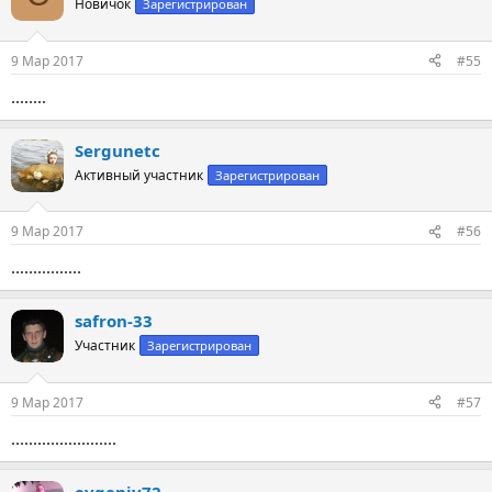
Новичок
Зарегистрирован
9 Мар 2017
#55
........
Sergunetc
Активный участник
Зарегистрирован
9 Мар 2017
#56
................
safron-33
Участник
Зарегистрирован
9 Мар 2017
#57
........................
evgeniy72