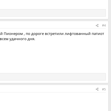
#4
кой Пионером , по дороге встретили лифтованный патиот
 всем удачного дня.
#5