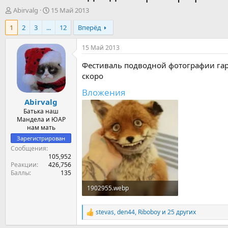
А
Д
Abirvalg
15 Май 2013
в
а
1
2
3
...
12
Вперёд
т
т
о
а
р
н
15 Май 2013
т
а
е
ч
Фестиваль подводной фотографии гар
м
а
скоро
ы
л
Вложения
а
Abirvalg
Батька наш
Мандела и ЮАР
нам мать
Зарегистрирован
Сообщения
105,952
Реакции
426,756
Баллы
135
1902955.webp
30 KB · Просмотры: 69
stevas
,
den44
,
Riboboy
и 25 других
Р
е