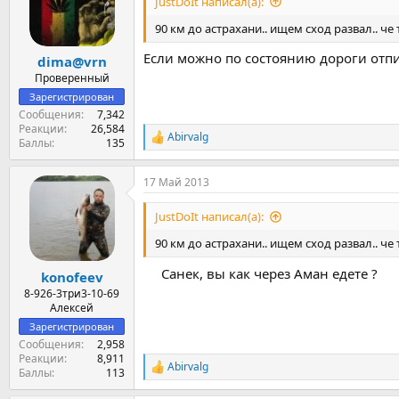
JustDoIt написал(а):
и
:
90 км до астрахани.. ищем сход развал.. че 
Если можно по состоянию дороги отпиш
dima@vrn
Проверенный
Зарегистрирован
Сообщения
7,342
Реакции
26,584
Abirvalg
Р
Баллы
135
е
а
17 Май 2013
к
ц
и
JustDoIt написал(а):
и
:
90 км до астрахани.. ищем сход развал.. че 
Санек, вы как через Аман едете ?​
konofeev
8-926-3три3-10-69
Алексей
Зарегистрирован
Сообщения
2,958
Реакции
8,911
Abirvalg
Р
Баллы
113
е