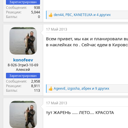
Зарегистрирован
Сообщения
938
Реакции
5,044
den44
,
PBC
,
KANETELKA
и 4 других
Р
Баллы
0
е
а
17 Май 2013
к
ц
Всем привет, мы как и планировали в
и
и
в наклейках по . Сейчас едем в Кировск
:
konofeev
8-926-3три3-10-69
Алексей
Зарегистрирован
Сообщения
2,958
Реакции
8,911
AgeevE
,
izgosha
,
абрек
и 9 других
Р
Баллы
113
е
а
17 Май 2013
к
ц
тут ЖАРЕНЬ ..... ЛЕТО.... КРАСОТА
и
и
: