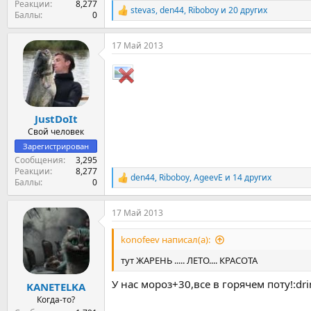
Реакции
8,277
stevas
,
den44
,
Riboboy
и 20 других
Р
Баллы
0
е
а
17 Май 2013
к
ц
и
и
:
JustDoIt
Свой человек
Зарегистрирован
Сообщения
3,295
Реакции
8,277
den44
,
Riboboy
,
AgeevE
и 14 других
Р
Баллы
0
е
а
17 Май 2013
к
ц
и
konofeev написал(а):
и
:
тут ЖАРЕНЬ ..... ЛЕТО.... КРАСОТА
У нас мороз+30,все в горячем поту!:dri
KANETELKA
Когда-то?