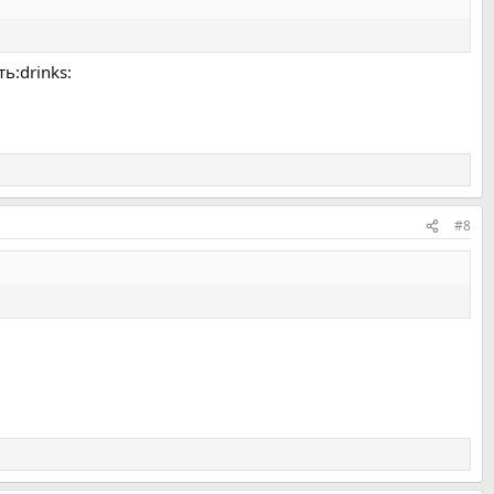
ь:drinks:
#8