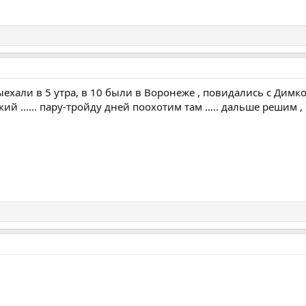
ыехали в 5 утра, в 10 были в Воронеже , повидались с Дим
ий ...... пару-тройду дней поохотим там ..... дальше решим ,