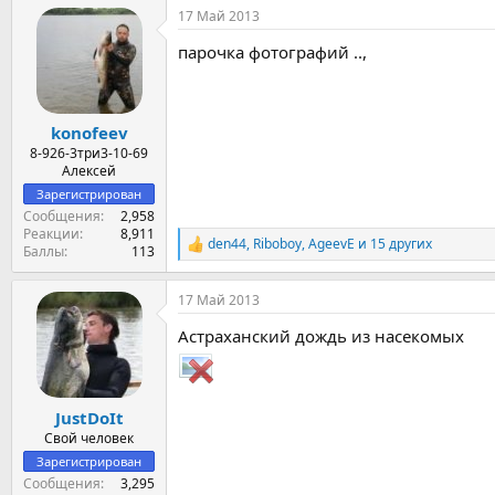
а
17 Май 2013
к
ц
парочка фотографий ..,
и
и
:
konofeev
8-926-3три3-10-69
Алексей
Зарегистрирован
Сообщения
2,958
Реакции
8,911
den44
,
Riboboy
,
AgeevE
и 15 других
Р
Баллы
113
е
а
17 Май 2013
к
ц
Астраханский дождь из насекомых
и
и
:
JustDoIt
Свой человек
Зарегистрирован
Сообщения
3,295