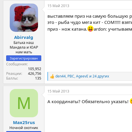
а
15 Май 2013
к
ц
выставляем приз на самую большую р
и
и
это - рыба чудо мега кит - СОМ!!!!! в
:
приз - нож катана.
ardon: учитываем.
Abirvalg
Батька наш
Мандела и ЮАР
нам мать
Зарегистрирован
Сообщения
105,952
Реакции
426,756
den44
,
PBC
,
AgeevE
и 24 других
Р
Баллы
135
е
а
15 Май 2013
к
M
ц
А координаты? Обязательно указать!
и
и
:
Max25rus
Ночной охотник