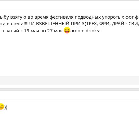
ыбу взятую во время фестиваля подводных упоротых фот ф
зятый в степи!!!!! И ВЗВЕШЕННЫЙ ПРИ 3(ТРЕХ, ФРИ, ДРАЙ - СВИ
 взятый с 19 мая по 27 мая.
ardon::drinks:
))