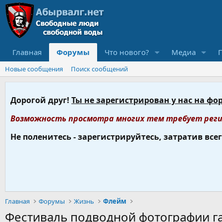
Главная
Форумы
Что нового?
Медиа
Новые сообщения
Поиск сообщений
Дорогой друг!
Ты не зарегистрирован у нас на фо
Возможность просмотра многих тем требует реги
Не поленитесь - зарегистрируйтесь, затратив все
Главная
Форумы
Жизнь
Флейм
Фестиваль подводной фотографии га