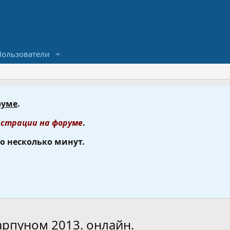
Пользователи
руме
.
страции на форуме
.
го несколько минут.
рпуном 2013. онлайн.