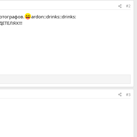
#2
отографов.
ardon::drinks::drinks:
ДЕТЕЛЯХ!!!
#3