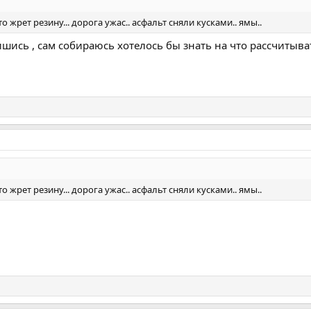
то жрет резину... дорога ужас.. асфальт сняли кусками.. ямы..
ись , сам собираюсь хотелось бы знать на что рассчитыват
то жрет резину... дорога ужас.. асфальт сняли кусками.. ямы..