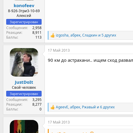
konofeev
8-926-3три3-10-69
Алексей
Зарегистрирован
Сообщения
2,958
Реакции
8,911
izgosha
,
абрек
,
Сладкин
и 5 других
Р
Баллы
113
е
а
17 Май 2013
к
ц
90 км до астрахани.. ищем сход развал.
и
и
:
JustDoIt
Свой человек
Зарегистрирован
Сообщения
3,295
Реакции
8,277
AgeevE
,
абрек
,
Ржавый
и 6 других
Р
Баллы
0
е
а
17 Май 2013
к
ц
и