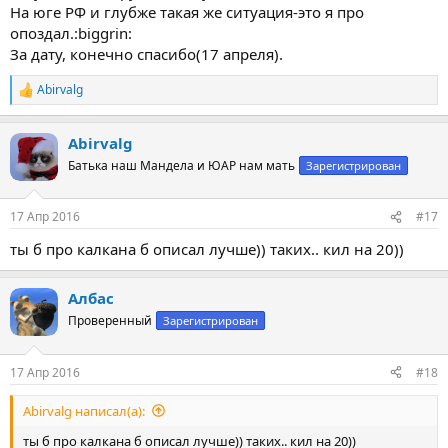
На юге РФ и глубже такая же ситуация-это я про
опоздал.:biggrin:
За дату, конечно спасибо(17 апреля).
Abirvalg
Р
е
а
Abirvalg
к
ц
Батька наш Мандела и ЮАР нам мать
Зарегистрирован
и
и
:
17 Апр 2016
#17
ты б про калкана б описал лучше)) таких.. кил на 20))
Албас
Проверенный
Зарегистрирован
17 Апр 2016
#18
Abirvalg написал(а):
ты б про калкана б описал лучше)) таких.. кил на 20))