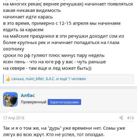
на многих реках( вернее речушках) начинает появляться
какая никакая видимость
начинает идти карась
в это время, примерно с 12-15 апреля мы начинаем
ездить за карасем
на майские праздники в эти речушки доходит сом из
более крупных рек и начинает попадаться на глаза
охотнику
сроки по рф гуляют плюс минус пару недель
ясен пень - что на юге рф у вас - чуть раньше
на севере - там еще и лед может быть))
санька
,
main_killer
,
Б.А.С.
и ещё 1 человек
Р
е
а
Албас
к
ц
Проверенный
Зарегистрирован
и
и
:
17 Апр 2016
#16
Так и я о том же, на "дурь" уже времени нет. Сомы уже
лягух во всю жрут. Кто не успел, тот опоздал.