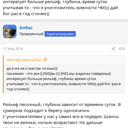
интересует больше рельеф, глубина, время суток
учитывая то - что я уничтожитель живности ЧМ))) дай
бог раз в год сгоняю))
Албас
Проверенный
Зарегистрирован
17 Апр 2016
#20
Abirvalg написал(а):
да я же не о местах точных))
понимаю - что все [LINE]вы [/LINE] мы жадины говядины))
интересует больше рельеф, глубина, время суток
учитывая то - что я уничтожитель живности ЧМ))) дай бог раз в
год сгоняю))
Рельеф песочный, глубина зависит от времени суток. В
сумирках подходит к берегу однозначно.
С уничтажителями у нас у самих все в порядке. Шансы
твои не велики, ночью возрастают. Но дальше