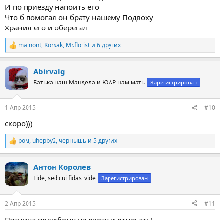
И по приезду напоить его
Что б помогал он брату нашему Подвоху
Хранил его и оберегал
mamont
,
Korsak
,
Mr.florist
и 6 других
Р
е
а
Abirvalg
к
ц
Батька наш Мандела и ЮАР нам мать
Зарегистрирован
и
и
:
1 Апр 2015
#10
скоро)))
ром
,
uhepby2
,
чернышь
и 5 других
Р
е
а
Антон Королев
к
ц
Fide, sed cui fidas, vide
Зарегистрирован
и
и
:
2 Апр 2015
#11
Пятница,полюбому на охоту и отмечать!