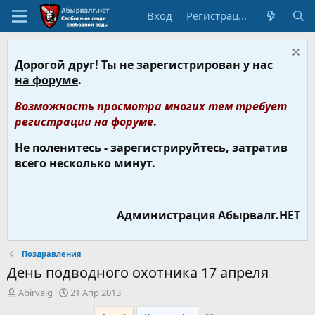
Вход
Регистрация
Дорогой друг!
Ты не зарегистрирован у нас
на форуме
.
Возможность просмотра многих тем требует
регистрации на форуме
.
Не поленитесь - зарегистрируйтесь, затратив
всего несколько минут.
Администрация Абырвалг.НЕТ
Поздравления
День подводного охотника 17 апреля
А
Д
Abirvalg
21 Апр 2013
в
а