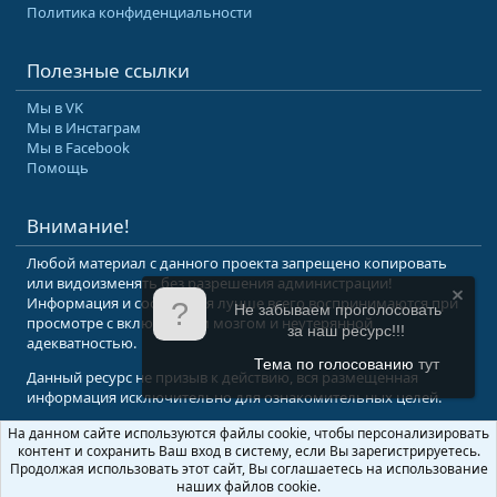
Политика конфиденциальности
Полезные ссылки
Мы в VK
Мы в Инстаграм
Мы в Facebook
Помощь
Внимание!
Любой материал с данного проекта запрещено копировать
или видоизменять без разрешения администрации!
Информация и сообщения лучше всего воспринимаются при
Не забываем проголосовать
просмотре с включенным мозгом и неутерянной
за наш ресурс!!!
адекватностью.
Тема по голосованию
тут
Данный ресурс не призыв к действию, вся размещенная
информация исключительно для ознакомительных целей.
На данном сайте используются файлы cookie, чтобы персонализировать
© 2008-2026 Форум Абырвалг.нет - подводная охота, дайвинг, туризм
контент и сохранить Ваш вход в систему, если Вы зарегистрируетесь.
Перевод:
XenForo.Info
Продолжая использовать этот сайт, Вы соглашаетесь на использование
наших файлов cookie.