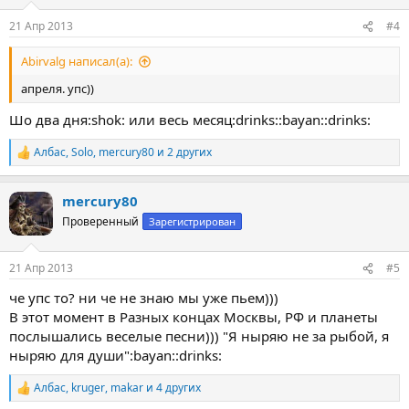
21 Апр 2013
#4
Abirvalg написал(а):
апреля. упс))
Шо два дня:shok: или весь месяц:drinks::bayan::drinks:
Албас
,
Solo
,
mercury80
и 2 других
Р
е
а
mercury80
к
ц
Проверенный
Зарегистрирован
и
и
:
21 Апр 2013
#5
че упс то? ни че не знаю мы уже пьем)))
В этот момент в Разных концах Москвы, РФ и планеты
послышались веселые песни))) "Я ныряю не за рыбой, я
ныряю для души":bayan::drinks:
Албас
,
kruger
,
makar
и 4 других
Р
е