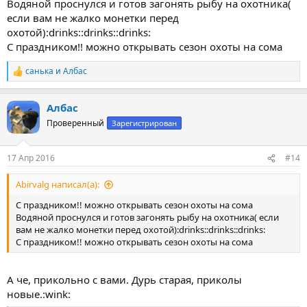
Водяной проснулся и готов загонять рыбу на охотника(
если вам не жалко монетки перед
охотой):drinks::drinks::drinks:
С праздником!! можно открывать сезон охоты на сома
санька
и
Албас
Р
е
а
Албас
к
ц
Проверенный
Зарегистрирован
и
и
:
17 Апр 2016
#14
Abirvalg написал(а):
С праздником!! можно открывать сезон охоты на сома
Водяной проснулся и готов загонять рыбу на охотника( если
вам не жалко монетки перед охотой):drinks::drinks::drinks:
С праздником!! можно открывать сезон охоты на сома
А че, прикольно с вами. Дурь старая, приколы
новые.:wink: