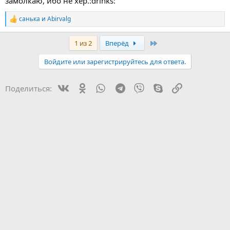
замолкаю, ибо не хер.:drinks:
санька
и
Abirvalg
Р
е
а
Last
1 из 2
Вперёд
к
ц
Войдите или зарегистрируйтесь для ответа.
и
и
:
Vk
Ok
WhatsApp
Telegram
Viber
Skype
Ссылка
Поделиться: