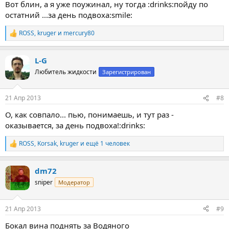
Вот блин, а я уже поужинал, ну тогда :drinks:пойду по
остатний ...за день подвоха:smile:
ROSS
,
kruger
и
mercury80
Р
е
а
L-G
к
ц
Любитель жидкости
Зарегистрирован
и
и
:
21 Апр 2013
#8
О, как совпало... пью, понимаешь, и тут раз -
оказывается, за день подвоха!:drinks:
ROSS
,
Korsak
,
kruger
и ещё 1 человек
Р
е
а
dm72
к
ц
sniper
Модератор
и
и
:
21 Апр 2013
#9
Бокал вина поднять за Водяного