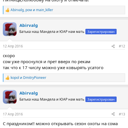
Abirvalg
,
ром
и
main_killer
Р
е
а
Abirvalg
к
ц
Батька наш Мандела и ЮАР нам мать
Зарегистрирован
и
и
:
12 Апр 2016
#12
скоро
сом уже проснулся и прет вверх по рекам
так что к 17 числу можно уже ковырять усатого
kopol
и
DmitryPioneer
Р
е
а
Abirvalg
к
ц
Батька наш Мандела и ЮАР нам мать
Зарегистрирован
и
и
:
17 Апр 2016
#13
С праздником!! можно открывать сезон охоты на сома