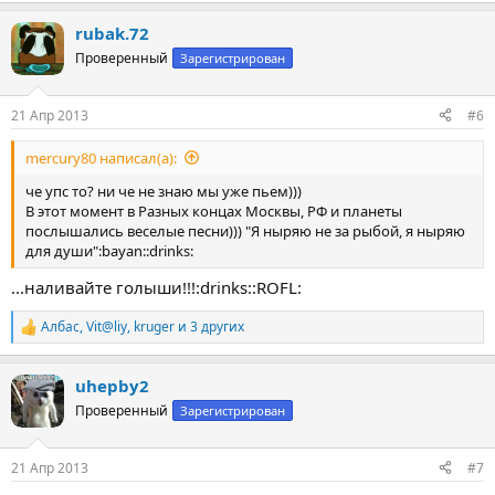
а
rubak.72
к
ц
Проверенный
Зарегистрирован
и
и
:
21 Апр 2013
#6
mercury80 написал(а):
че упс то? ни че не знаю мы уже пьем)))
В этот момент в Разных концах Москвы, РФ и планеты
послышались веселые песни))) "Я ныряю не за рыбой, я ныряю
для души":bayan::drinks:
...наливайте голыши!!!:drinks::ROFL:
Албас
,
Vit@liy
,
kruger
и 3 других
Р
е
а
uhepby2
к
ц
Проверенный
Зарегистрирован
и
и
:
21 Апр 2013
#7