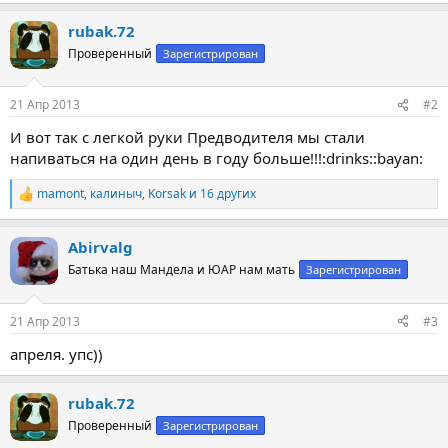
а
rubak.72
к
ц
Проверенный
Зарегистрирован
и
и
:
21 Апр 2013
#2
И вот так с легкой руки Предводителя мы стали
напиваться на один день в году больше!!!:drinks::bayan:
mamont
,
калиныч
,
Korsak
и 16 других
Р
е
а
Abirvalg
к
ц
Батька наш Мандела и ЮАР нам мать
Зарегистрирован
и
и
:
21 Апр 2013
#3
апреля. упс))
rubak.72
Проверенный
Зарегистрирован