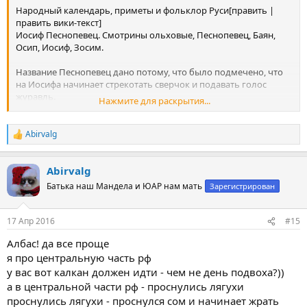
Народный календарь, приметы и фольклор Руси[править |
править вики-текст]
Иосиф Песнопевец. Смотрины ольховые, Песнопевец, Баян,
Осип, Иосиф, Зосим.
Название Песнопевец дано потому, что было подмечено, что
на Иосифа начинает стрекотать сверчок и подавать голос
журавль.
Нажмите для раскрытия...
В старину, на Руси выходили в этот день из домов, обращались
к журавлям как к борцам со злом и защитникам от нечисти[9].
Коли сверчок кричит — время пахать под рожь.
Abirvalg
Р
Время зацветать ольхе[10].
е
https://ru.wikipedia.org/wiki/17_апреля
а
Abirvalg
к
ц
Батька наш Мандела и ЮАР нам мать
Зарегистрирован
и
и
:
17 Апр 2016
#15
Албас! да все проще
я про центральную часть рф
у вас вот калкан должен идти - чем не день подвоха?))
а в центральной части рф - проснулись лягухи
проснулись лягухи - проснулся сом и начинает жрать