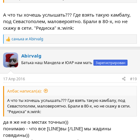
А что ты хочешь услышать??? Где взять такую камбалу,
под Севастополем, маловероятно. Брали в 80-х, но не
скажу в сети. "Редиска" я.:wink:
санька
и
Abirvalg
Р
е
а
Abirvalg
к
ц
Батька наш Мандела и ЮАР нам мать
Зарегистрирован
и
и
:
17 Апр 2016
#19
Албас написал(а):
А что ты хочешь услышать??? Где взять такую камбалу, под
Севастополем, маловероятно. Брали в 80-х, но не скажу в сети.
"Редиска" я.:wink:
да я же не о местах точных))
понимаю - что все [LINE]вы [/LINE] мы жадины
говядины))