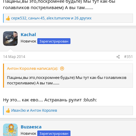
Пацаны,вы это,поскромнее будьте) Мы тут как-бы
голавликов постреливаем) А вы там.......
серж532
,
саныч 45
,
alex.tumanow
и 26 других
Р
е
а
Kachal
к
ц
Новичок
Зарегистрирован
и
и
:
14 Мар 2014
#351
Антон Королев написал(а):
Пацаны,вы это,поскромнее будьте) Мы тут как-бы голавликов
постреливаем) А вы там.......
Ну это... как ево.... Астрахань рулит :blush:
ИванЗю
и
Антон Королев
http://fotki.yandex.ru/users/buzaesco/view/545556/
Р
:lol: , это не вся рыба, часть в бочках (итог одного заплыва,
е
"молодых" подвохов). Мы стараемся фото делать по
а
Buzaesca
к
"минималке", для ребят на форуме, но и это многих злит
ц
Новичок
Зарегистрирован