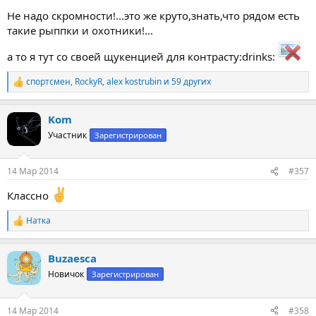
Не надо скромности!...это же круто,знать,что рядом есть
такие рыппки и охотники!...
а то я тут со своей щукенцией для контрасту:drinks:
спортсмен
,
RockyR
,
alex kostrubin
и 59 других
Р
е
а
Kom
к
ц
Участник
Зарегистрирован
и
и
:
14 Мар 2014
#357
Классно
Натка
Р
е
а
Buzaesca
к
ц
Новичок
Зарегистрирован
и
и
:
14 Мар 2014
#358