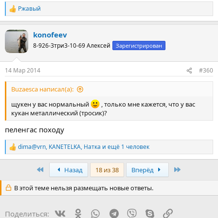
Ржавый
Р
е
а
konofeev
к
ц
8-926-3три3-10-69 Алексей
Зарегистрирован
и
и
:
14 Мар 2014
#360
Buzaesca написал(а):
щукен у вас нормальный
, только мне кажется, что у вас
кукан металлический (тросик)?
пеленгас походу
dima@vrn
,
KANETELKA
,
Натка
и ещё 1 человек
Р
е
а
First
Last
Назад
18 из 38
Вперёд
к
ц
В этой теме нельзя размещать новые ответы.
и
и
:
Vk
Ok
WhatsApp
Telegram
Viber
Skype
Ссылка
Поделиться: