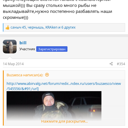
мышкой))) Вы сразу столько много рыбы не
выкладывайте,нужно постепенно разбавлять наши
скромные)))
саныч 45
,
чернышь
,
KRAken
и 6 других
Р
е
а
bill
к
ц
Участник
Зарегистрирован
и
и
:
14 Мар 2014
#354
Buzaesca написал(а):
http://www.abirvalg.net/forum/redir...ndex.ru/users/buzaesco/view
/545556/&#91;/url]
Нажмите для раскрытия...