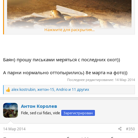
Нажмите для раскрытия...
Баян) прошу письками меряться с последних охот))
А парни нормально оттопырились) 8е марта на фото))
Последнее редактирование:
14 Мар 2014
http://www.abirvalg.net/forum/redir...ndex.ru/users/buzaesco/view
/545556/&#91;/url]
alex kostrubin
,
жетон-15
,
Andrio
и 11 других
Р
е
а
Антон Королев
к
ц
Fide, sed cui fidas, vide
Зарегистрирован
и
и
:
14 Мар 2014
#350