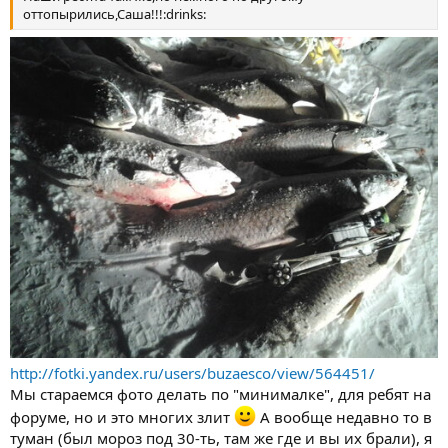
оттопырились,Саша!!!:drinks:
[/URL]
http://i60.fastpic.ru/big/2014/0314/d2/_dac3089cdd002d8e7adbd66
d262e7cd2.jpg?noht=1
http://fotki.yandex.ru/users/buzaesco/view/564451/
Мы стараемся фото делать по "минималке", для ребят на
форуме, но и это многих злит
А вообще недавно то в
туман (был мороз под 30-ть, там же где и вы их брали), я