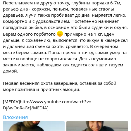
Переплываем на другую точку, глубины порядка 6-7м,
рельеф дна - коряжки, пеньки, поваленные стволы
деревьев. Лучи также пробивает до дна, ныряется легко,
комфортно и с удовольствием. Постепенно начинает
попадаться рыбка, в основном это были судачки и окуня.
Берем одного горбатого
примерно на 1 кг. Едем
дальше. К сожалению, выясняется что аккум в камере сел
и дальнейшая съемка охоты срывается. В очередном
месте берем сомика. Попал прямо в точку, сомик умер на
месте и вообще не сопротивлялся. День неумолимо
заканчивается, наблюдаем как садится солнце и газуем
домой.
Первая весенняя охота завершена, оставив за собой
море позитива и приятных эмоций.
[MEDIA]http://www.youtube.com/watch?v=-
Dj8wOoRaGc[/MEDIA]
Вложения