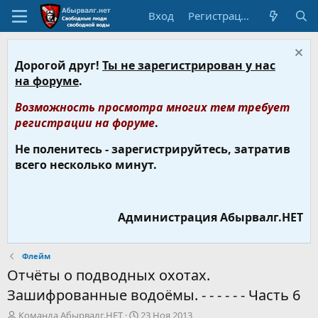
Вход
Регистрация
Дорогой друг!
Ты не зарегистрирован у нас
на форуме
.
Возможность просмотра многих тем требует
регистрации на форуме
.
Не поленитесь - зарегистрируйтесь, затратив
всего несколько минут.
Администрация Абырвалг.НЕТ
Флейм
Отчёты о подводных охотах.
Зашифрованные водоёмы. - - - - - - Часть 6
А
Д
Команда Абырвалг.НЕТ
23 Ноя 2013