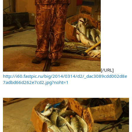
[/URL]
http://i60.fastpic.ru/big/2014/0314/d2/_dac3089cdd002d8e
7adbd66d262e7cd2.jpg?noht=1