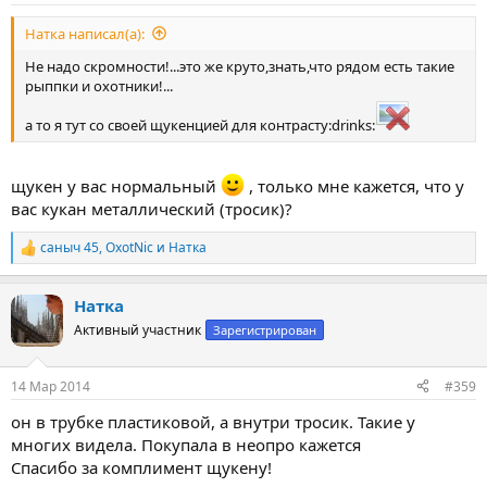
Натка написал(а):
Не надо скромности!...это же круто,знать,что рядом есть такие
рыппки и охотники!...
а то я тут со своей щукенцией для контрасту:drinks:
щукен у вас нормальный
, только мне кажется, что у
вас кукан металлический (тросик)?
саныч 45
,
OxotNic
и
Натка
Р
е
а
Натка
к
ц
Активный участник
Зарегистрирован
и
и
:
14 Мар 2014
#359
он в трубке пластиковой, а внутри тросик. Такие у
многих видела. Покупала в неопро кажется
Спасибо за комплимент щукену!