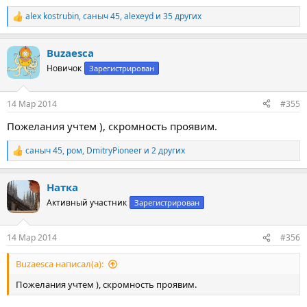
alex kostrubin
,
саныч 45
,
alexeyd
и 35 других
Р
е
а
Buzaesca
к
ц
Новичок
Зарегистрирован
и
и
:
14 Мар 2014
#355
Пожелания учтем ), скромность проявим.
саныч 45
,
ром
,
DmitryPioneer
и 2 других
Р
е
а
Натка
к
ц
Активный участник
Зарегистрирован
и
и
:
14 Мар 2014
#356
http://fotki.yandex.ru/users/buzaesco/view/545556/
Buzaesca написал(а):
мляяя... опять я засветился в фартуке..
Пожелания учтем ), скромность проявим.