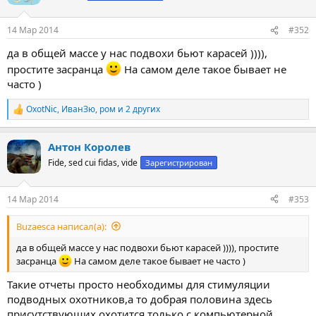
и
и
:
14 Мар 2014
#352
да в общей массе у нас подвохи бьют карасей )))),
простите засранца
На самом деле такое бывает не
часто )
OxotNic
,
ИванЗю
,
ром
и 2 других
Р
е
а
Антон Королев
к
ц
Fide, sed cui fidas, vide
Зарегистрирован
и
и
:
14 Мар 2014
#353
Buzaesca написал(а):
да в общей массе у нас подвохи бьют карасей )))), простите
засранца
На самом деле такое бывает не часто )
Такие отчеты просто необходимы для стимуляции
подводных охотников,а то добрая половина здесь
присутствующих охотится только с компьютерной