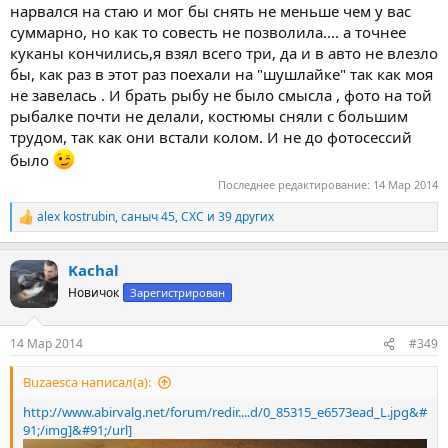
нарвался на стаю и мог бы снять не меньше чем у вас
суммарно, но как то совесть не позволила.... а точнее
куканы кончились,я взял всего три, да и в авто не влезло
бы, как раз в этот раз поехали на "шушлайке" так как моя
не завелась . И брать рыбу не было смысла , фото на той
рыбалке почти не делали, костюмы сняли с большим
трудом, так как они встали колом. И не до фотосессий
было
Последнее редактирование:
14 Мар 2014
alex kostrubin
,
саныч 45
,
СХС
и 39 других
Р
е
а
Kachal
к
ц
Новичок
Зарегистрирован
и
и
:
14 Мар 2014
#349
Buzaesca написал(а):
http://www.abirvalg.net/forum/redir....d/0_85315_e6573ead_L.jpg&#
91;/img]&#91;/url]