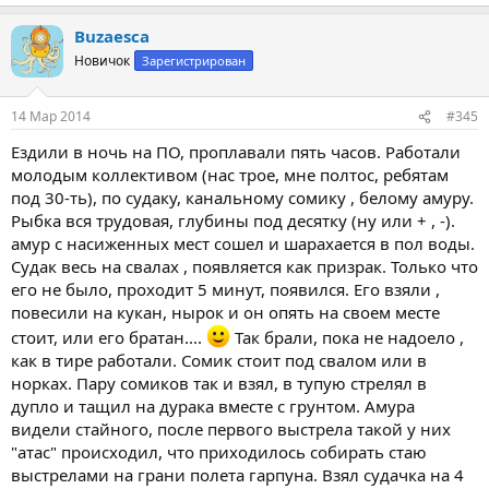
е
а
Buzaesca
к
ц
Новичок
Зарегистрирован
и
и
:
14 Мар 2014
#345
Ездили в ночь на ПО, проплавали пять часов. Работали
молодым коллективом (нас трое, мне полтос, ребятам
под 30-ть), по судаку, канальному сомику , белому амуру.
Рыбка вся трудовая, глубины под десятку (ну или + , -).
амур с насиженных мест сошел и шарахается в пол воды.
Судак весь на свалах , появляется как призрак. Только что
его не было, проходит 5 минут, появился. Его взяли ,
повесили на кукан, нырок и он опять на своем месте
стоит, или его братан....
Так брали, пока не надоело ,
как в тире работали. Сомик стоит под свалом или в
норках. Пару сомиков так и взял, в тупую стрелял в
дупло и тащил на дурака вместе с грунтом. Амура
видели стайного, после первого выстрела такой у них
"атас" происходил, что приходилось собирать стаю
выстрелами на грани полета гарпуна. Взял судачка на 4