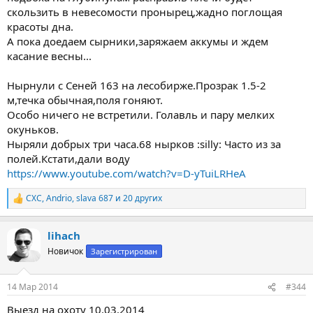
скользить в невесомости пронырец,жадно поглощая
красоты дна.
А пока доедаем сырники,заряжаем аккумы и ждем
касание весны...
Нырнули с Сеней 163 на лесобирже.Прозрак 1.5-2
м,течка обычная,поля гоняют.
Особо ничего не встретили. Голавль и пару мелких
окуньков.
Ныряли добрых три часа.68 нырков :silly: Часто из за
полей.Кстати,дали воду
https://www.youtube.com/watch?v=D-yTuiLRHeA
СХС
,
Andrio
,
slava 687
и 20 других
Р
е
а
lihach
к
ц
Новичок
Зарегистрирован
и
и
:
14 Мар 2014
#344
Выезд на охоту 10.03.2014