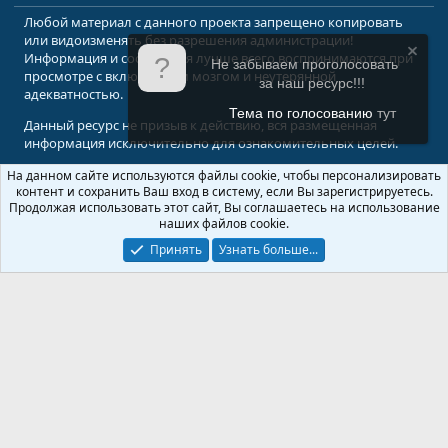
Любой материал с данного проекта запрещено копировать
или видоизменять без разрешения администрации!
Информация и сообщения лучше всего воспринимаются при
Не забываем проголосовать
просмотре с включенным мозгом и неутерянной
за наш ресурс!!!
адекватностью.
Тема по голосованию
тут
Данный ресурс не призыв к действию, вся размещенная
информация исключительно для ознакомительных целей.
На данном сайте используются файлы cookie, чтобы персонализировать
© 2008-2026 Форум Абырвалг.нет - подводная охота, дайвинг, туризм
контент и сохранить Ваш вход в систему, если Вы зарегистрируетесь.
Перевод:
XenForo.Info
Продолжая использовать этот сайт, Вы соглашаетесь на использование
наших файлов cookie.
Принять
Узнать больше...