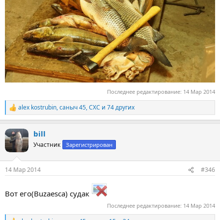
Последнее редактирование:
14 Мар 2014
alex kostrubin
,
саныч 45
,
СХС
и 74 других
Р
е
а
bill
к
ц
Участник
Зарегистрирован
и
и
:
14 Мар 2014
#346
Вот его(Buzaesca) судак
Последнее редактирование:
14 Мар 2014