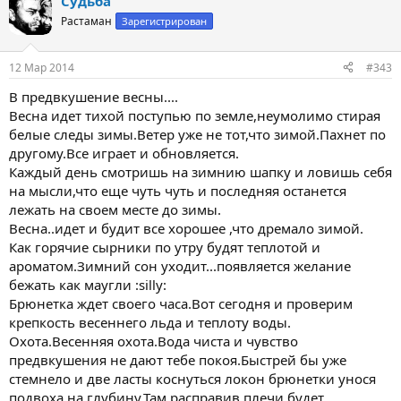
Судьба
к
ц
Растаман
Зарегистрирован
и
и
:
12 Мар 2014
#343
В предвкушение весны....
Весна идет тихой поступью по земле,неумолимо стирая
белые следы зимы.Ветер уже не тот,что зимой.Пахнет по
другому.Все играет и обновляется.
Каждый день смотришь на зимнию шапку и ловишь себя
на мысли,что еще чуть чуть и последняя останется
лежать на своем месте до зимы.
Весна..идет и будит все хорошее ,что дремало зимой.
Как горячие сырники по утру будят теплотой и
ароматом.Зимний сон уходит...появляется желание
бежать как маугли :silly:
Брюнетка ждет своего часа.Вот сегодня и проверим
крепкость весеннего льда и теплоту воды.
Охота.Весенняя охота.Вода чиста и чувство
предвкушения не дают тебе покоя.Быстрей бы уже
стемнело и две ласты коснуться локон брюнетки унося
подвоха на глубину.Там расправив плечи будет