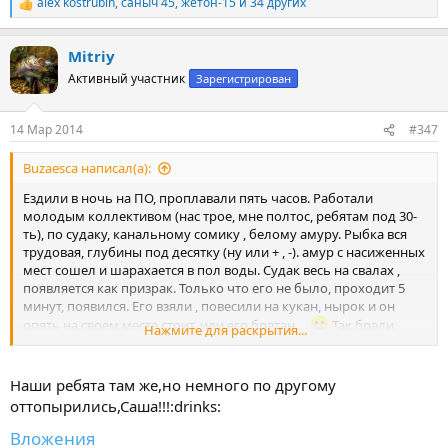
alex kostrubin
,
саныч 45
,
жетон-15
и 34 других
Р
е
а
Mitriy
к
ц
Активный участник
Зарегистрирован
и
и
:
14 Мар 2014
#347
Buzaesca написал(а):
Ездили в ночь на ПО, проплавали пять часов. Работали
молодым коллективом (нас трое, мне полтос, ребятам под 30-
ть), по судаку, канальному сомику , белому амуру. Рыбка вся
трудовая, глубины под десятку (ну или + , -). амур с насиженных
мест сошел и шарахается в пол воды. Судак весь на свалах ,
появляется как призрак. Только что его не было, проходит 5
минут, появился. Его взяли , повесили на кукан, нырок и он
опять на своем месте стоит, или его братан....
Так брали,
Нажмите для раскрытия...
пока не надоело , как в тире работали. Сомик стоит под свалом
или в норках. Пару сомиков так и взял, в тупую стрелял в дупло
и тащил на дурака вместе с грунтом. Амура видели стайного,
Наши ребята там же,но немного по другому
после первого выстрела такой у них "атас" происходил, что
оттопырились,Саша!!!:drinks:
приходилось собирать стаю выстрелами на грани полета
гарпуна. Взял судачка на 4 кг, стоял на глубине под червонец в
Вложения