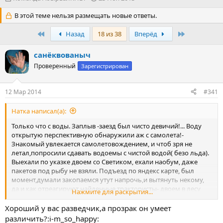
в
а
т
В этой теме нельзя размещать новые ответы.
т
о
а
р
First
н
Last
Назад
18 из 38
Вперёд
т
а
е
ч
санёквованыч
м
а
Проверенный
Зарегистрирован
ы
л
а
12 Мар 2014
#341
Натка написал(а):
Только что с воды. Заплыв -заезд был чисто девичий!... Воду
открытую перспективную обнаружили аж с самолета!-
Знакомый увлекается самолетовождением, и чтоб зря не
летал,попросили сдавать водоемы с чистой водой( безо льда).
Выехали по указке двоем со Светиком, ехали наобум, даже
пакетов под рыбу не взяли. Подъезд по яндекс карте, был
момент,думали закопаемся утут напрочь,и вытянуть некому,
да и как отреагируют найденные трактористы- двоем в лесу
Нажмите для раскрытия...
среди ночи!... Выглядываем прозрак-отлично!..Кажется аж два с
лишним у берега. Тут как тут любимая Светика ондатра или
Хороший у вас разведчик,а прозрак он умеет
выхухоль выплывает,она с ними не любит водоемы
различить?:i-m_so_happy: