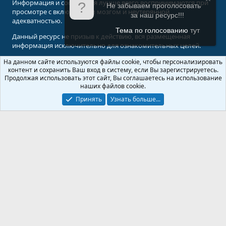
Информация и сообщения лучше всего воспринимаются при
Не забываем проголосовать
просмотре с включенным мозгом и неутерянной
за наш ресурс!!!
адекватностью.
Тема по голосованию
тут
Данный ресурс не призыв к действию, вся размещенная
информация исключительно для ознакомительных целей.
На данном сайте используются файлы cookie, чтобы персонализировать
© 2008-2026 Форум Абырвалг.нет - подводная охота, дайвинг, туризм
контент и сохранить Ваш вход в систему, если Вы зарегистрируетесь.
Перевод:
XenForo.Info
Продолжая использовать этот сайт, Вы соглашаетесь на использование
наших файлов cookie.
Принять
Узнать больше...