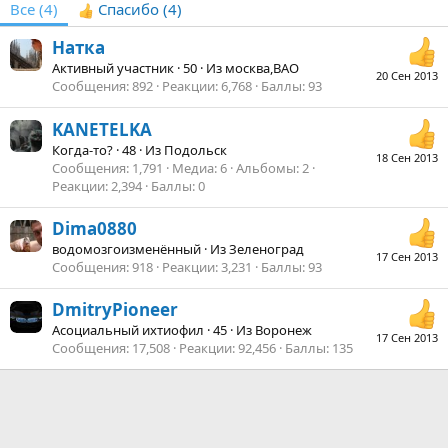
Все
(4)
Спасибо
(4)
Натка
Активный участник
·
50
·
Из
москва,ВАО
20 Сен 2013
Сообщения
892
Реакции
6,768
Баллы
93
KANETELKA
Когда-то?
·
48
·
Из
Подольск
18 Сен 2013
Сообщения
1,791
Медиа
6
Альбомы
2
Реакции
2,394
Баллы
0
Dima0880
водомозгоизменённый
·
Из
Зеленоград
17 Сен 2013
Сообщения
918
Реакции
3,231
Баллы
93
DmitryPioneer
Асоциальный ихтиофил
·
45
·
Из
Воронеж
17 Сен 2013
Сообщения
17,508
Реакции
92,456
Баллы
135