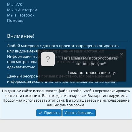
Мы в VK
Мы в Инстаграм
Мы в Facebook
Помощь
Внимание!
Любой материал с данного проекта запрещено копировать
или видоизменять без разрешения администрации!
Информация и сообщения лучше всего воспринимаются при
Не забываем проголосовать
просмотре с включенным мозгом и неутерянной
за наш ресурс!!!
адекватностью.
Тема по голосованию
тут
Данный ресурс не призыв к действию, вся размещенная
информация исключительно для ознакомительных целей.
На данном сайте используются файлы cookie, чтобы персонализировать
© 2008-2026 Форум Абырвалг.нет - подводная охота, дайвинг, туризм
контент и сохранить Ваш вход в систему, если Вы зарегистрируетесь.
Перевод:
XenForo.Info
Продолжая использовать этот сайт, Вы соглашаетесь на использование
наших файлов cookie.
Принять
Узнать больше...