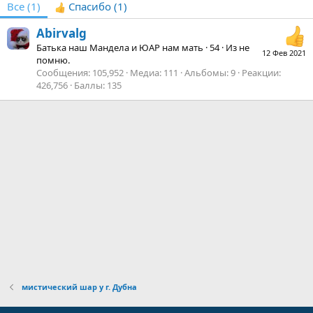
Все
(1)
Спасибо
(1)
Abirvalg
Батька наш Мандела и ЮАР нам мать
·
54
·
Из
не
12 Фев 2021
помню.
Сообщения
105,952
Медиа
111
Альбомы
9
Реакции
426,756
Баллы
135
мистический шар у г. Дубна