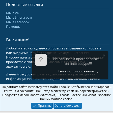
Полезные ссылки
Мы в VK
Мы в Инстаграм
Мы в Facebook
Помощь
Внимание!
Любой материал с данного проекта запрещено копировать
или видоизменять без разрешения администрации!
Информация и сообщения лучше всего воспринимаются при
Не забываем проголосовать
просмотре с включенным мозгом и неутерянной
за наш ресурс!!!
адекватностью.
Тема по голосованию
тут
Данный ресурс не призыв к действию, вся размещенная
информация исключительно для ознакомительных целей.
На данном сайте используются файлы cookie, чтобы персонализировать
© 2008-2026 Форум Абырвалг.нет - подводная охота, дайвинг, туризм
контент и сохранить Ваш вход в систему, если Вы зарегистрируетесь.
Перевод:
XenForo.Info
Продолжая использовать этот сайт, Вы соглашаетесь на использование
наших файлов cookie.
Принять
Узнать больше...