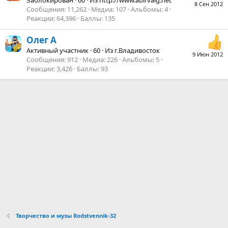
8 Сен 2012
Сообщения
11,262
Медиа
107
Альбомы
4
Реакции
64,396
Баллы
135
Олег А
Активный участник
·
60
·
Из
г.Владивосток
9 Июн 2012
Сообщения
912
Медиа
226
Альбомы
5
Реакции
3,426
Баллы
93
Творчество и музы Rodstvennik-32