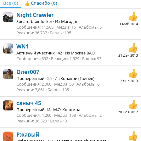
Все
(6)
Спасибо
(6)
Night Crawler
Spearo-brainfuсker
·
Из
Магадан
1 Май 2014
Сообщения
11,565
Медиа
16
Альбомы
5
Реакции
36,737
Баллы
135
WN1
Активный участник
·
42
·
Из
Москва ВАО
21 Дек 2013
Сообщения
692
Реакции
1,329
Баллы
93
Олег007
Проверенный
·
55
·
Из
Конакри (Гвинея)
2 Янв 2013
Сообщения
2,060
Медиа
50
Альбомы
6
Реакции
7,861
Баллы
135
саныч 45
Проверенный
·
Из
М.О. Коломна
20 Ноя 2012
Сообщения
4,260
Медиа
158
Альбомы
2
Реакции
36,320
Баллы
0
Ржавый
Заблокирован
·
60
·
Из
http://www.abirvalg.net