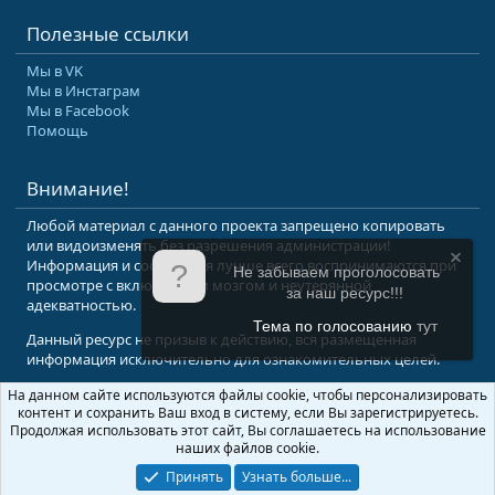
Полезные ссылки
Мы в VK
Мы в Инстаграм
Мы в Facebook
Помощь
Внимание!
Любой материал с данного проекта запрещено копировать
или видоизменять без разрешения администрации!
Информация и сообщения лучше всего воспринимаются при
Не забываем проголосовать
просмотре с включенным мозгом и неутерянной
за наш ресурс!!!
адекватностью.
Тема по голосованию
тут
Данный ресурс не призыв к действию, вся размещенная
информация исключительно для ознакомительных целей.
На данном сайте используются файлы cookie, чтобы персонализировать
© 2008-2026 Форум Абырвалг.нет - подводная охота, дайвинг, туризм
контент и сохранить Ваш вход в систему, если Вы зарегистрируетесь.
Перевод:
XenForo.Info
Продолжая использовать этот сайт, Вы соглашаетесь на использование
наших файлов cookie.
Принять
Узнать больше...