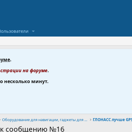
Пользователи
руме
.
страции на форуме
.
го несколько минут.
Оборудование для навигации, гаджеты для автотуризм
 к сообщению №16