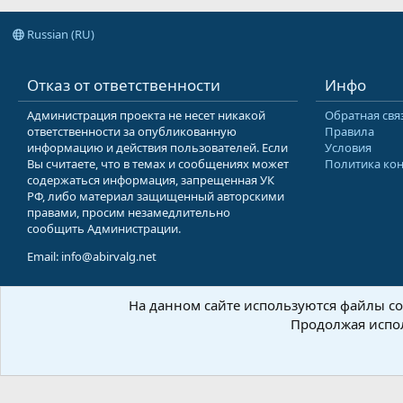
Russian (RU)
Отказ от ответственности
Инфо
Администрация проекта не несет никакой
Обратная свя
ответственности за опубликованную
Правила
информацию и действия пользователей. Если
Условия
Вы считаете, что в темах и сообщениях может
Политика ко
содержаться информация, запрещенная УК
РФ, либо материал защищенный авторскими
правами, просим незамедлительно
сообщить Администрации.
Email: info@abirvalg.net
На данном сайте используются файлы coo
© 200
Продолжая испол