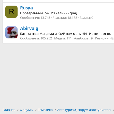
Rusya
R
Проверенный
·
54
·
Из
калининград
Сообщения
13,745
Реакции
18,188
Баллы
0
Abirvalg
Батька наш Мандела и ЮАР нам мать
·
54
·
Из
не помню.
Сообщения
105,952
Медиа
111
Альбомы
9
Реакции
42
Главная
Форумы
Тематика
Автотуризм, форум автотуристов.