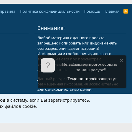
 правила
Политика конфиденциальности
Помощь
Главная
R
S
S
Внимание!
Любой материал с данного проекта
запрещено копировать или видоизменять
без разрешения администрации!
Информация и сообщения лучше всего
воспринимаются при просмотре с
включенным мозгом и неутерянной
Не забываем проголосовать
адекватностью.
за наш ресурс!!!
Данный ресурс не призыв к действию, вся
Тема по голосованию
тут
размещенная информация исключительно
для ознакомительных целей.
д в систему, если Вы зарегистрируетесь.
.Info
х файлов cookie.