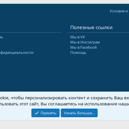
Условия и
Полезные ссылки
зь
Мы в VK
Мы в Инстаграм
Мы в Facebook
нфиденциальности
Помощь
kie, чтобы персонализировать контент и сохранить Ваш вхо
8-2026 Форум Абырвалг.нет - подводная охота, дайвинг, туризм
Перевод:
XenForo
ьзовать этот сайт, Вы соглашаетесь на использование наши
Принять
Узнать больше...