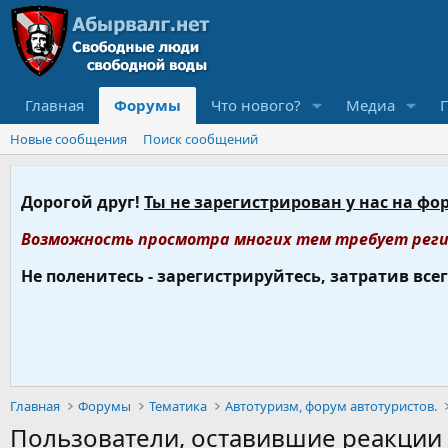
Главная
Форумы
Что нового?
Медиа
Новые сообщения
Поиск сообщений
Дорогой друг!
Ты не зарегистрирован у нас на фо
Возможность просмотра многих тем требует реги
Не поленитесь - зарегистрируйтесь, затратив все
Главная
Форумы
Тематика
Автотуризм, форум автотуристов.
Пользователи, оставившие реакции