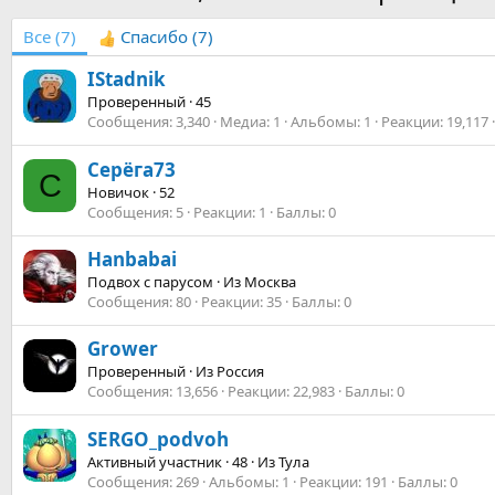
Все
(7)
Спасибо
(7)
IStadnik
Проверенный
·
45
Сообщения
3,340
Медиа
1
Альбомы
1
Реакции
19,117
Серёга73
С
Новичок
·
52
Сообщения
5
Реакции
1
Баллы
0
Hanbabai
Подвох с парусом
·
Из
Москва
Сообщения
80
Реакции
35
Баллы
0
Grower
Проверенный
·
Из
Россия
Сообщения
13,656
Реакции
22,983
Баллы
0
SERGO_podvoh
Активный участник
·
48
·
Из
Тула
Сообщения
269
Альбомы
1
Реакции
191
Баллы
0