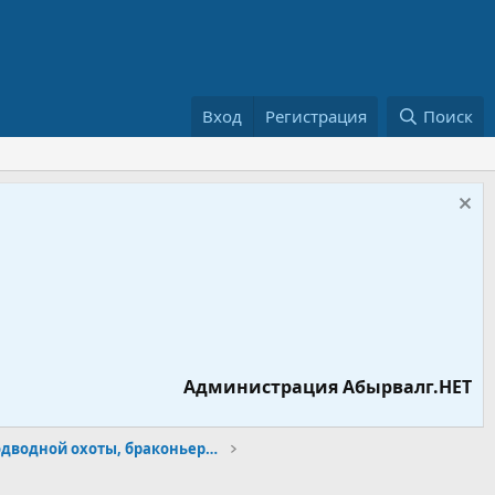
Вход
Регистрация
Поиск
Администрация Абырвалг.НЕТ
Академия подводной охоты, браконьерства и дайвинга - абырвалг.нет!!!