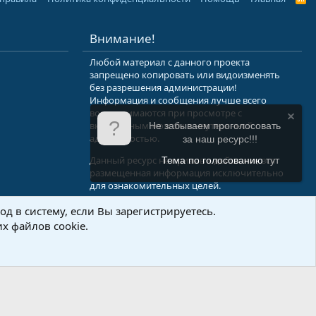
S
S
Внимание!
Любой материал с данного проекта
запрещено копировать или видоизменять
без разрешения администрации!
Информация и сообщения лучше всего
воспринимаются при просмотре с
включенным мозгом и неутерянной
Не забываем проголосовать
адекватностью.
за наш ресурс!!!
Данный ресурс не призыв к действию, вся
Тема по голосованию
тут
размещенная информация исключительно
для ознакомительных целей.
д в систему, если Вы зарегистрируетесь.
.Info
х файлов cookie.