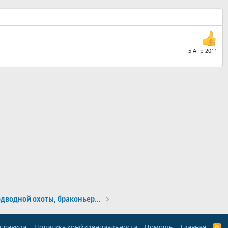
5 Апр 2011
Академия подводной охоты, браконьерства и дайвинга - абырвалг.нет!!!
 правила
Политика конфиденциальности
Помощь
Главная
R