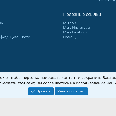
Полезные ссылки
зь
Мы в VK
Мы в Инстаграм
Мы в Facebook
нфиденциальности
Помощь
kie, чтобы персонализировать контент и сохранить Ваш вхо
8-2026 Форум Абырвалг.нет - подводная охота, дайвинг, туризм
Перевод:
XenForo
ьзовать этот сайт, Вы соглашаетесь на использование наши
Принять
Узнать больше...