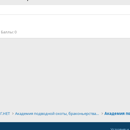
Баллы
0
Г.НЕТ
Академия подводной охоты, браконьерства и дайвинга
Условия и