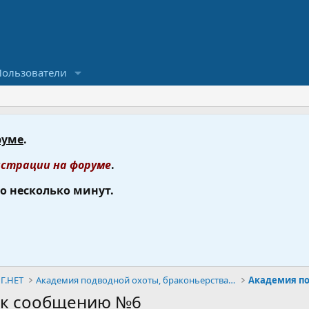
Пользователи
руме
.
страции на форуме
.
го несколько минут.
Г.НЕТ
Академия подводной охоты, браконьерства и дайвинга
 к сообщению №6