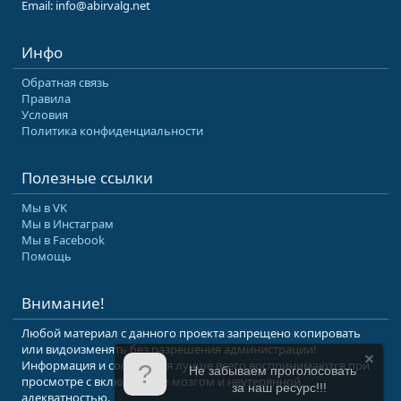
Email: info@abirvalg.net
Инфо
Обратная связь
Правила
Условия
Политика конфиденциальности
Полезные ссылки
Мы в VK
Мы в Инстаграм
Мы в Facebook
Помощь
Внимание!
Любой материал с данного проекта запрещено копировать
или видоизменять без разрешения администрации!
Информация и сообщения лучше всего воспринимаются при
Не забываем проголосовать
просмотре с включенным мозгом и неутерянной
за наш ресурс!!!
адекватностью.