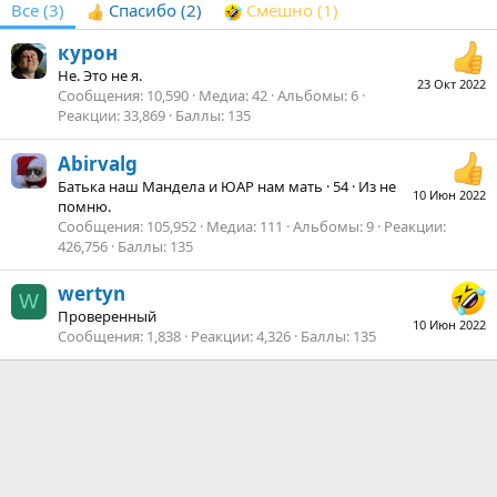
Все
(3)
Спасибо
(2)
Смешно
(1)
курон
Не. Это не я.
23 Окт 2022
Сообщения
10,590
Медиа
42
Альбомы
6
Реакции
33,869
Баллы
135
Abirvalg
Батька наш Мандела и ЮАР нам мать
·
54
·
Из
не
10 Июн 2022
помню.
Сообщения
105,952
Медиа
111
Альбомы
9
Реакции
426,756
Баллы
135
wertyn
W
Проверенный
10 Июн 2022
Сообщения
1,838
Реакции
4,326
Баллы
135