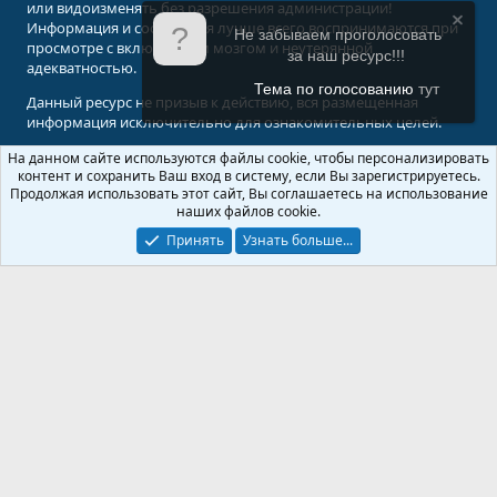
или видоизменять без разрешения администрации!
Информация и сообщения лучше всего воспринимаются при
Не забываем проголосовать
просмотре с включенным мозгом и неутерянной
за наш ресурс!!!
адекватностью.
Тема по голосованию
тут
Данный ресурс не призыв к действию, вся размещенная
информация исключительно для ознакомительных целей.
На данном сайте используются файлы cookie, чтобы персонализировать
© 2008-2026 Форум Абырвалг.нет - подводная охота, дайвинг, туризм
контент и сохранить Ваш вход в систему, если Вы зарегистрируетесь.
Перевод:
XenForo.Info
Продолжая использовать этот сайт, Вы соглашаетесь на использование
наших файлов cookie.
Принять
Узнать больше...