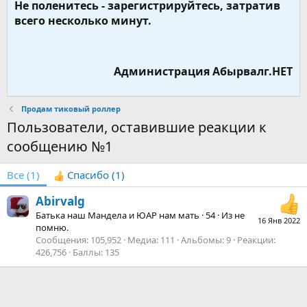
Не поленитесь - зарегистрируйтесь, затратив
всего несколько минут.
Администрация Абырвалг.НЕТ
Продам тиковый роллер
Пользователи, оставившие реакции к
сообщению №1
Все
(1)
Спасибо
(1)
Abirvalg
Батька наш Мандела и ЮАР нам мать
·
54
·
Из
не
16 Янв 2022
помню.
Сообщения
105,952
Медиа
111
Альбомы
9
Реакции
426,756
Баллы
135