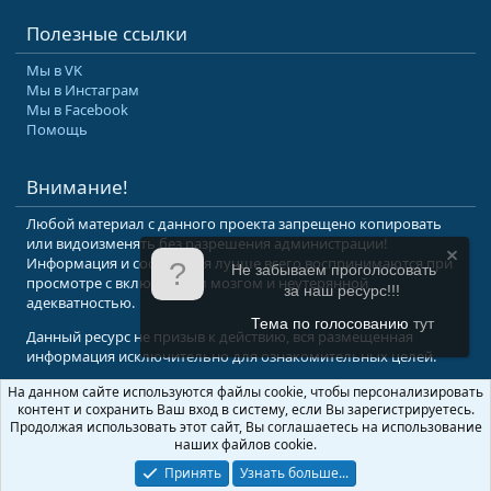
Полезные ссылки
Мы в VK
Мы в Инстаграм
Мы в Facebook
Помощь
Внимание!
Любой материал с данного проекта запрещено копировать
или видоизменять без разрешения администрации!
Информация и сообщения лучше всего воспринимаются при
Не забываем проголосовать
просмотре с включенным мозгом и неутерянной
за наш ресурс!!!
адекватностью.
Тема по голосованию
тут
Данный ресурс не призыв к действию, вся размещенная
информация исключительно для ознакомительных целей.
На данном сайте используются файлы cookie, чтобы персонализировать
© 2008-2026 Форум Абырвалг.нет - подводная охота, дайвинг, туризм
контент и сохранить Ваш вход в систему, если Вы зарегистрируетесь.
Перевод:
XenForo.Info
Продолжая использовать этот сайт, Вы соглашаетесь на использование
наших файлов cookie.
Принять
Узнать больше...