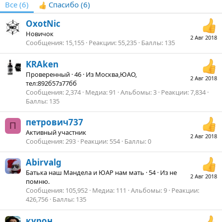
Все
(6)
Спасибо
(6)
OxotNic
Новичок
2 Авг 2018
Сообщения
15,155
Реакции
55,235
Баллы
135
KRAken
Проверенный
·
46
·
Из
Москва,ЮАО,
2 Авг 2018
тел:892б57з77бб
Сообщения
2,374
Медиа
91
Альбомы
3
Реакции
7,834
Баллы
135
петрович737
П
Активный участник
2 Авг 2018
Сообщения
293
Реакции
554
Баллы
0
Abirvalg
Батька наш Мандела и ЮАР нам мать
·
54
·
Из
не
2 Авг 2018
помню.
Сообщения
105,952
Медиа
111
Альбомы
9
Реакции
426,756
Баллы
135
курон