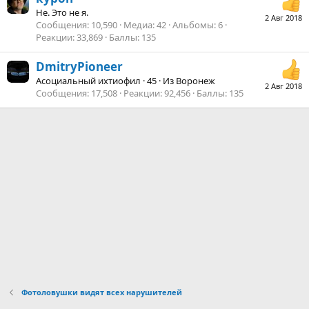
Не. Это не я.
2 Авг 2018
Сообщения
10,590
Медиа
42
Альбомы
6
Реакции
33,869
Баллы
135
DmitryPioneer
Асоциальный ихтиофил
·
45
·
Из
Воронеж
2 Авг 2018
Сообщения
17,508
Реакции
92,456
Баллы
135
Фотоловушки видят всех нарушителей