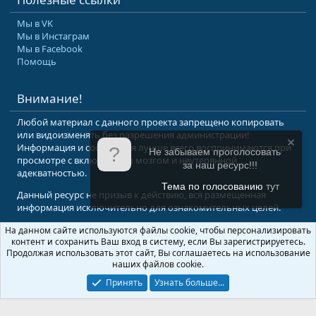
Мы в VK
Мы в Инстаграм
Мы в Facebook
Помощь
Внимание!
Любой материал с данного проекта запрещено копировать
или видоизменять без разрешения администрации!
Информация и сообщения лучше всего воспринимаются при
Не забываем проголосовать
просмотре с включенным мозгом и неутерянной
за наш ресурс!!!
адекватностью.
Тема по голосованию
тут
Данный ресурс не призыв к действию, вся размещенная
информация исключительно для ознакомительных целей.
На данном сайте используются файлы cookie, чтобы персонализировать
© 2008-2026 Форум Абырвалг.нет - подводная охота, дайвинг, туризм
контент и сохранить Ваш вход в систему, если Вы зарегистрируетесь.
Перевод:
XenForo.Info
Продолжая использовать этот сайт, Вы соглашаетесь на использование
наших файлов cookie.
Принять
Узнать больше...