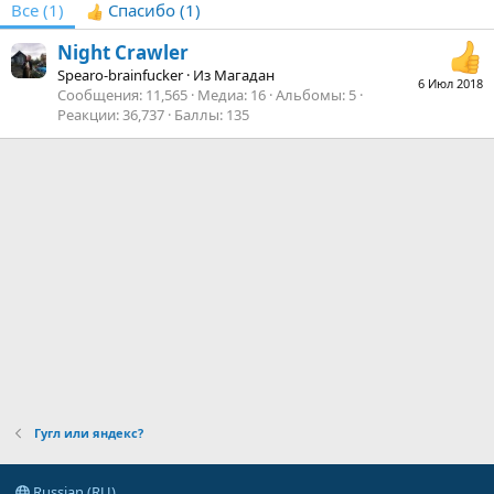
Все
(1)
Спасибо
(1)
Night Crawler
Spearo-brainfuсker
·
Из
Магадан
6 Июл 2018
Сообщения
11,565
Медиа
16
Альбомы
5
Реакции
36,737
Баллы
135
Гугл или яндекс?
Russian (RU)