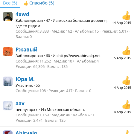
Все
(5)
Спасибо
(5)
4xwd
Заблокирован
·
47
·
Из
москва большая деревня,
14 Апр 2015
где-то рядом
Сообщения
3,833
Медиа
162
Альбомы
15
Реакции
5,017
Баллы
0
Ржавый
Заблокирован
·
60
·
Из
http://www.abirvalg.net
5 Апр 2015
Сообщения
11,262
Медиа
107
Альбомы
4
Реакции
64,396
Баллы
135
Юра М.
Участник
·
55
4 Апр 2015
Сообщения
108
Реакции
417
Баллы
0
aav
неплутарх я
·
Из
Московская область
4 Апр 2015
Сообщения
1,159
Медиа
46
Альбомы
1
Реакции
3,474
Баллы
135
Abirvalg