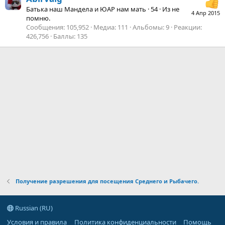
Батька наш Мандела и ЮАР нам мать
·
54
·
Из
не
4 Апр 2015
помню.
Сообщения
105,952
Медиа
111
Альбомы
9
Реакции
426,756
Баллы
135
Получение разрешения для посещения Среднего и Рыбачего.
Russian (RU)
Условия и правила
Политика конфиденциальности
Помощь