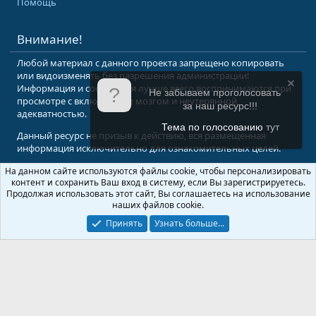
Помощь
Внимание!
Любой материал с данного проекта запрещено копировать
или видоизменять без разрешения администрации!
Информация и сообщения лучше всего воспринимаются при
Не забываем проголосовать
просмотре с включенным мозгом и неутерянной
за наш ресурс!!!
адекватностью.
Тема по голосованию
тут
Данный ресурс не призыв к действию, вся размещенная
информация исключительно для ознакомительных целей.
На данном сайте используются файлы cookie, чтобы персонализировать
© 2008-2026 Форум Абырвалг.нет - подводная охота, дайвинг, туризм
контент и сохранить Ваш вход в систему, если Вы зарегистрируетесь.
Перевод:
XenForo.Info
Продолжая использовать этот сайт, Вы соглашаетесь на использование
наших файлов cookie.
Принять
Узнать больше...