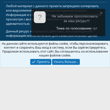
Любой материал с данного проекта запрещено копировать
или видоизменять без разрешения администрации!
Информация и сообщения лучше всего воспринимаются при
Не забываем проголосовать
просмотре с включенным мозгом и неутерянной
за наш ресурс!!!
адекватностью.
Тема по голосованию
тут
Данный ресурс не призыв к действию, вся размещенная
информация исключительно для ознакомительных целей.
На данном сайте используются файлы cookie, чтобы персонализировать
© 2008-2026 Форум Абырвалг.нет - подводная охота, дайвинг, туризм
контент и сохранить Ваш вход в систему, если Вы зарегистрируетесь.
Перевод:
XenForo.Info
Продолжая использовать этот сайт, Вы соглашаетесь на использование
наших файлов cookie.
Принять
Узнать больше...