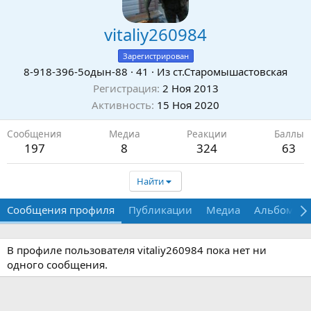
vitaliy260984
Зарегистрирован
8-918-396-5одын-88
·
41
·
Из
ст.Старомышастовская
Регистрация
2 Ноя 2013
Активность
15 Ноя 2020
Сообщения
Медиа
Реакции
Баллы
197
8
324
63
Найти
Сообщения профиля
Публикации
Медиа
Альбомы
В профиле пользователя vitaliy260984 пока нет ни
одного сообщения.