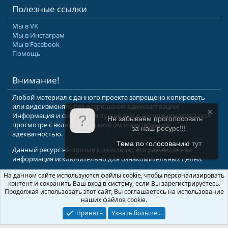
Полезные ссылки
Мы в VK
Мы в Инстаграм
Мы в Facebook
Помощь
Внимание!
Любой материал с данного проекта запрещено копировать
или видоизменять без разрешения администрации!
Информация и сообщения лучше всего воспринимаются при
Не забываем проголосовать
просмотре с включенным мозгом и неутерянной
за наш ресурс!!!
адекватностью.
Тема по голосованию
тут
Данный ресурс не призыв к действию, вся размещенная
информация исключительно для ознакомительных целей.
На данном сайте используются файлы cookie, чтобы персонализировать
© 2008-2026 Форум Абырвалг.нет - подводная охота, дайвинг, туризм
контент и сохранить Ваш вход в систему, если Вы зарегистрируетесь.
Перевод:
XenForo.Info
Продолжая использовать этот сайт, Вы соглашаетесь на использование
наших файлов cookie.
Принять
Узнать больше...