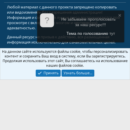
Любой материал с данного проекта запрещено копировать
или видоизменять без разрешения администрации!
Информация и сообщения лучше всего воспринимаются при
Не забываем проголосовать
просмотре с включенным мозгом и неутерянной
за наш ресурс!!!
адекватностью.
Тема по голосованию
тут
Данный ресурс не призыв к действию, вся размещенная
информация исключительно для ознакомительных целей.
На данном сайте используются файлы cookie, чтобы персонализировать
© 2008-2026 Форум Абырвалг.нет - подводная охота, дайвинг, туризм
контент и сохранить Ваш вход в систему, если Вы зарегистрируетесь.
Перевод:
XenForo.Info
Продолжая использовать этот сайт, Вы соглашаетесь на использование
наших файлов cookie.
Принять
Узнать больше...