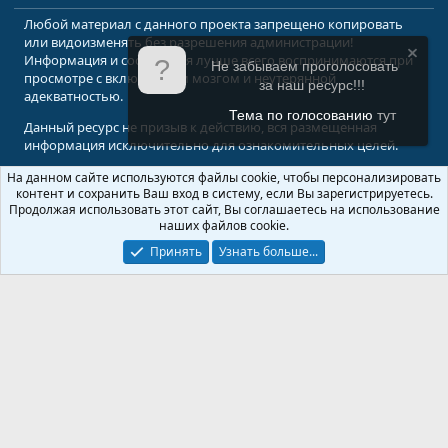
Любой материал с данного проекта запрещено копировать
или видоизменять без разрешения администрации!
Информация и сообщения лучше всего воспринимаются при
Не забываем проголосовать
просмотре с включенным мозгом и неутерянной
за наш ресурс!!!
адекватностью.
Тема по голосованию
тут
Данный ресурс не призыв к действию, вся размещенная
информация исключительно для ознакомительных целей.
На данном сайте используются файлы cookie, чтобы персонализировать
© 2008-2026 Форум Абырвалг.нет - подводная охота, дайвинг, туризм
контент и сохранить Ваш вход в систему, если Вы зарегистрируетесь.
Перевод:
XenForo.Info
Продолжая использовать этот сайт, Вы соглашаетесь на использование
наших файлов cookie.
Принять
Узнать больше...