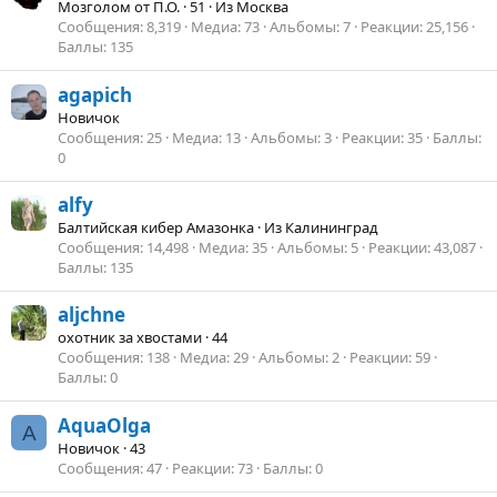
Мозголом от П.О.
·
51
·
Из
Москва
Сообщения
8,319
Медиа
73
Альбомы
7
Реакции
25,156
Баллы
135
agapich
Новичок
Сообщения
25
Медиа
13
Альбомы
3
Реакции
35
Баллы
0
alfy
Балтийская кибер Амазонка
·
Из
Калининград
Сообщения
14,498
Медиа
35
Альбомы
5
Реакции
43,087
Баллы
135
aljchne
охотник за хвостами
·
44
Сообщения
138
Медиа
29
Альбомы
2
Реакции
59
Баллы
0
AquaOlga
A
Новичок
·
43
Сообщения
47
Реакции
73
Баллы
0