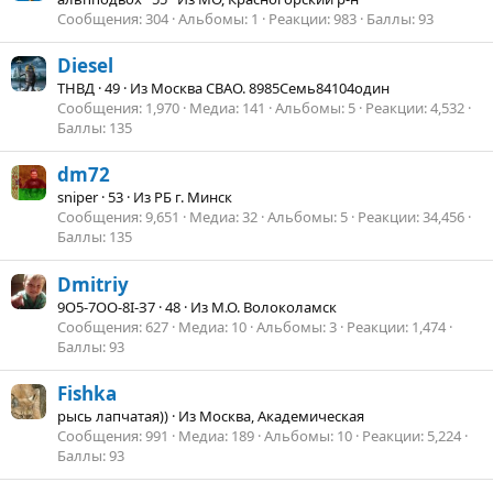
Сообщения
304
Альбомы
1
Реакции
983
Баллы
93
Diesel
ТНВД
·
49
·
Из
Москва СВАО. 8985Семь84104один
Сообщения
1,970
Медиа
141
Альбомы
5
Реакции
4,532
Баллы
135
dm72
sniper
·
53
·
Из
РБ г. Минск
Сообщения
9,651
Медиа
32
Альбомы
5
Реакции
34,456
Баллы
135
Dmitriy
9О5-7ОО-8I-З7
·
48
·
Из
М.О. Волоколамск
Сообщения
627
Медиа
10
Альбомы
3
Реакции
1,474
Баллы
93
Fishka
рысь лапчатая))
·
Из
Москва, Академическая
Сообщения
991
Медиа
189
Альбомы
10
Реакции
5,224
Баллы
93