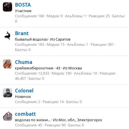
BOSTA
Участник
Сообщения
166
Медиа
9
Альбомы
1
Реакции
25
Баллы
0
Brant
бывалый водолаз
·
Из
Саратов
Сообщения
183
Медиа
15
Альбомы
1
Реакции
381
Баллы
0
Chuma
крейзикиберохотник
·
43
·
Из
Москва
Сообщения
12,933
Медиа
190
Альбомы
10
Реакции
46,407
Баллы
0
Colonel
Новичок
Сообщения
2
Реакции
14
Баллы
0
combatt
водолаз по жизни...
·
Из
Мос. обл., Электрогорск
Сообщения
45
Реакции
90
Баллы
0