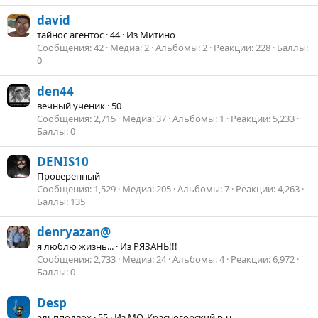
david
тайнос агентос
·
44
·
Из
Митино
Сообщения
42
Медиа
2
Альбомы
2
Реакции
228
Баллы
0
den44
вечный ученик
·
50
Сообщения
2,715
Медиа
37
Альбомы
1
Реакции
5,233
Баллы
0
DENIS10
Проверенный
Сообщения
1,529
Медиа
205
Альбомы
7
Реакции
4,263
Баллы
135
denryazan@
я люблю жизнь...
·
Из
РЯЗАНЬ!!!
Сообщения
2,733
Медиа
24
Альбомы
4
Реакции
6,972
Баллы
0
Desp
альпподвох
·
55
·
Из
МО, Красногорский р-н