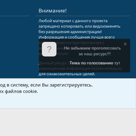
S
Внимание!
Любой материал с данного проекта
запрещено копировать или видоизменять
без разрешения администрации!
Информация и сообщения лучше всего
воспринимаются при просмотре с
включенным мозгом и неутерянной
Не забываем проголосовать
адекватностью.
за наш ресурс!!!
Данный ресурс не призыв к действию, вся
Тема по голосованию
тут
размещенная информация исключительно
для ознакомительных целей.
д в систему, если Вы зарегистрируетесь.
.Info
х файлов cookie.