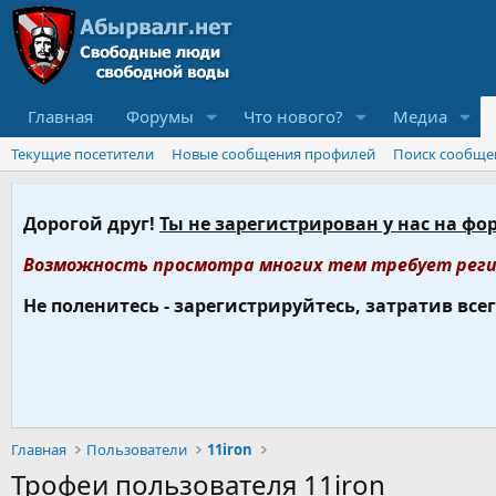
Главная
Форумы
Что нового?
Медиа
Текущие посетители
Новые сообщения профилей
Поиск сообще
Дорогой друг!
Ты не зарегистрирован у нас на фо
Возможность просмотра многих тем требует реги
Не поленитесь - зарегистрируйтесь, затратив все
Главная
Пользователи
11iron
Трофеи пользователя 11iron