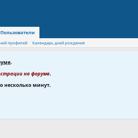
Пользователи
ний профилей
Календарь дней рождения
руме
.
страции на форуме
.
го несколько минут.