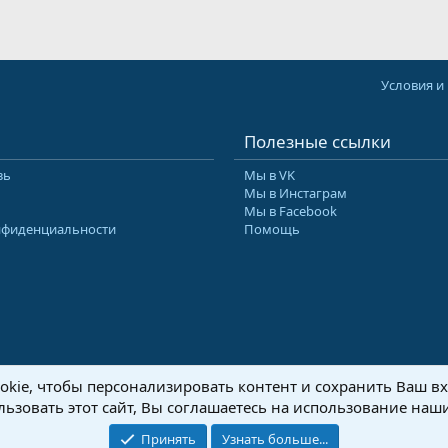
Условия и
Полезные ссылки
зь
Мы в VK
Мы в Инстаграм
Мы в Facebook
нфиденциальности
Помощь
kie, чтобы персонализировать контент и сохранить Ваш вхо
8-2026 Форум Абырвалг.нет - подводная охота, дайвинг, туризм
Перевод:
XenForo
ьзовать этот сайт, Вы соглашаетесь на использование наши
Принять
Узнать больше...