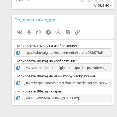
.
0 оценок
0
0
з
Поделиться медиа
в
ё
Vk
Ok
WhatsApp
Telegram
Viber
Skype
Ссылка
з
д
Скопировать ссылку на изображение
Скопировать BB-код на изображение
Скопировать BB-код на миниатюру изображения
Скопировать BB-код галереи