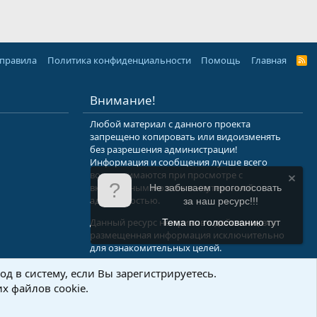
 правила
Политика конфиденциальности
Помощь
Главная
R
S
S
Внимание!
Любой материал с данного проекта
запрещено копировать или видоизменять
без разрешения администрации!
Информация и сообщения лучше всего
воспринимаются при просмотре с
включенным мозгом и неутерянной
Не забываем проголосовать
адекватностью.
за наш ресурс!!!
Данный ресурс не призыв к действию, вся
Тема по голосованию
тут
размещенная информация исключительно
для ознакомительных целей.
д в систему, если Вы зарегистрируетесь.
.Info
х файлов cookie.