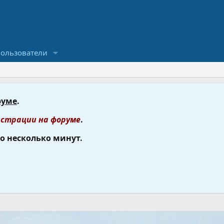
ользователи
руме
.
страции на форуме
.
го несколько минут.