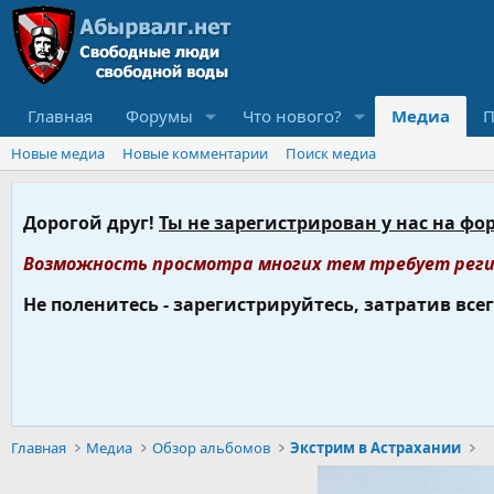
Главная
Форумы
Что нового?
Медиа
П
Новые медиа
Новые комментарии
Поиск медиа
Дорогой друг!
Ты не зарегистрирован у нас на фо
Возможность просмотра многих тем требует реги
Не поленитесь - зарегистрируйтесь, затратив все
Главная
Медиа
Обзор альбомов
Экстрим в Астрахании