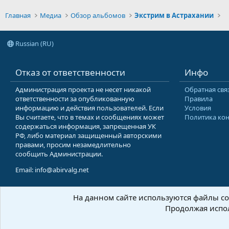
Главная
Медиа
Обзор альбомов
Экстрим в Астрахании
Russian (RU)
Отказ от ответственности
Инфо
Администрация проекта не несет никакой
Обратная свя
ответственности за опубликованную
Правила
информацию и действия пользователей. Если
Условия
Вы считаете, что в темах и сообщениях может
Политика ко
содержаться информация, запрещенная УК
РФ, либо материал защищенный авторскими
правами, просим незамедлительно
сообщить Администрации.
Email: info@abirvalg.net
На данном сайте используются файлы coo
© 200
Продолжая испол