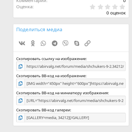
Комментарии
0
0
Оценка
.
0 оценок
0
0
з
Поделиться медиа
в
ё
Vk
Ok
WhatsApp
Telegram
Viber
Skype
Ссылка
з
д
Скопировать ссылку на изображение
Скопировать BB-код на изображение
Скопировать BB-код на миниатюру изображения
Скопировать BB-код галереи