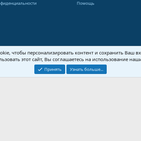
нфиденциальности
Помощь
kie, чтобы персонализировать контент и сохранить Ваш вхо
8-2026 Форум Абырвалг.нет - подводная охота, дайвинг, туризм
Перевод:
XenForo
ьзовать этот сайт, Вы соглашаетесь на использование наши
Принять
Узнать больше...