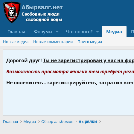
Главная
Форумы
Что нового?
Медиа
П
Новые медиа
Новые комментарии
Поиск медиа
Дорогой друг!
Ты не зарегистрирован у нас на фо
Возможность просмотра многих тем требует реги
Не поленитесь - зарегистрируйтесь, затратив все
Главная
Медиа
Обзор альбомов
нырялки