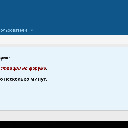
ользователи
руме
.
страции на форуме
.
го несколько минут.