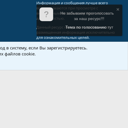
Информация и сообщения лучше всего
воспринимаются при просмотре с
включенным мозгом и неутерянной
Не забываем проголосовать
адекватностью.
за наш ресурс!!!
Данный ресурс не призыв к действию, вся
Тема по голосованию
тут
размещенная информация исключительно
для ознакомительных целей.
д в систему, если Вы зарегистрируетесь.
.Info
х файлов cookie.