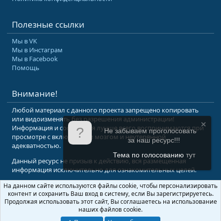
Полезные ссылки
Мы в VK
Мы в Инстаграм
Мы в Facebook
Помощь
Внимание!
Любой материал с данного проекта запрещено копировать
или видоизменять без разрешения администрации!
Информация и сообщения лучше всего воспринимаются при
Не забываем проголосовать
просмотре с включенным мозгом и неутерянной
за наш ресурс!!!
адекватностью.
Тема по голосованию
тут
Данный ресурс не призыв к действию, вся размещенная
информация исключительно для ознакомительных целей.
На данном сайте используются файлы cookie, чтобы персонализировать
© 2008-2026 Форум Абырвалг.нет - подводная охота, дайвинг, туризм
контент и сохранить Ваш вход в систему, если Вы зарегистрируетесь.
Перевод:
XenForo.Info
Продолжая использовать этот сайт, Вы соглашаетесь на использование
наших файлов cookie.