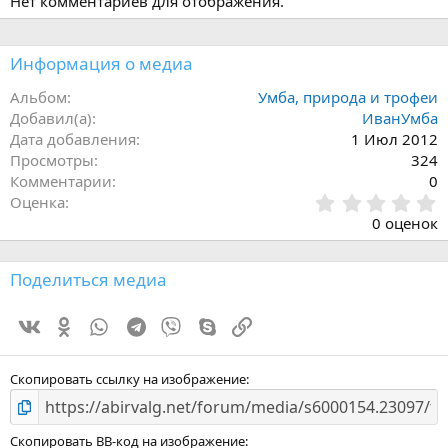
Нет комментариев для отображения.
Информация о медиа
Альбом
Умба, природа и трофеи
Добавил(а)
ИванУмба
Дата добавления
1 Июл 2012
Просмотры
324
Комментарии
0
0
Оценка
.
0 оценок
0
0
з
Поделиться медиа
в
ё
Vk
Ok
WhatsApp
Telegram
Viber
Skype
Ссылка
з
д
Скопировать ссылку на изображение
Скопировать BB-код на изображение