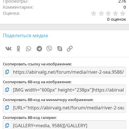
Просмотры
276
Комментарии
0
0
Оценка
.
0 оценок
0
0
з
Поделиться медиа
в
ё
Vk
Ok
WhatsApp
Telegram
Viber
Skype
Ссылка
з
д
Скопировать ссылку на изображение
Скопировать BB-код на изображение
Скопировать BB-код на миниатюру изображения
Скопировать BB-код галереи