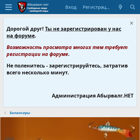
Вход
Регистрация
Дорогой друг!
Ты не зарегистрирован у нас
на форуме
.
Возможность просмотра многих тем требует
регистрации на форуме
.
Не поленитесь - зарегистрируйтесь, затратив
всего несколько минут.
Администрация Абырвалг.НЕТ
Балансиры
Н
В