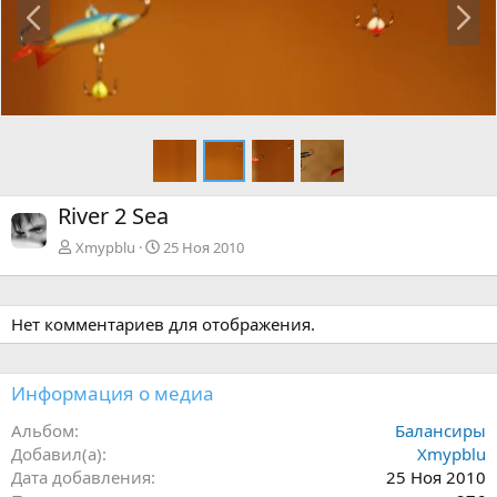
а
п
з
е
а
р
д
ё
д
River 2 Sea
Xmypblu
25 Ноя 2010
Нет комментариев для отображения.
Информация о медиа
Альбом
Балансиры
Добавил(а)
Xmypblu
Дата добавления
25 Ноя 2010