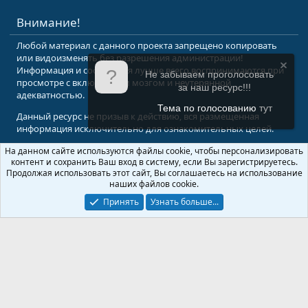
Внимание!
Любой материал с данного проекта запрещено копировать
или видоизменять без разрешения администрации!
Информация и сообщения лучше всего воспринимаются при
Не забываем проголосовать
просмотре с включенным мозгом и неутерянной
за наш ресурс!!!
адекватностью.
Тема по голосованию
тут
Данный ресурс не призыв к действию, вся размещенная
информация исключительно для ознакомительных целей.
На данном сайте используются файлы cookie, чтобы персонализировать
© 2008-2026 Форум Абырвалг.нет - подводная охота, дайвинг, туризм
контент и сохранить Ваш вход в систему, если Вы зарегистрируетесь.
Перевод:
XenForo.Info
Продолжая использовать этот сайт, Вы соглашаетесь на использование
наших файлов cookie.
Принять
Узнать больше...