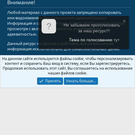
Внимание!
Любой материал с данного проекта запрещено копировать
или видоизменять без разрешения администрации!
Информация и сообщения лучше всего воспринимаются при
Не забываем проголосовать
просмотре с включенным мозгом и неутерянной
за наш ресурс!!!
адекватностью.
Тема по голосованию
тут
Данный ресурс не призыв к действию, вся размещенная
информация исключительно для ознакомительных целей.
На данном сайте используются файлы cookie, чтобы персонализировать
© 2008-2026 Форум Абырвалг.нет - подводная охота, дайвинг, туризм
контент и сохранить Ваш вход в систему, если Вы зарегистрируетесь.
Перевод:
XenForo.Info
Продолжая использовать этот сайт, Вы соглашаетесь на использование
наших файлов cookie.
Принять
Узнать больше...