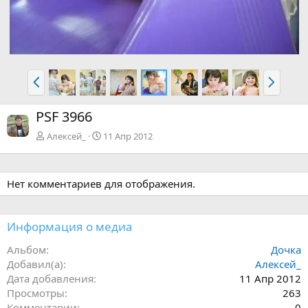
Н
В
а
п
з
е
PSF 3966
а
р
д
ё
Алексей_
11 Апр 2012
д
Нет комментариев для отображения.
Информация о медиа
Альбом
Дочка
Добавил(а)
Алексей_
Дата добавления
11 Апр 2012
Просмотры
263
Комментарии
0