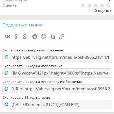
0
Оценка
.
0 оценок
0
0
з
Поделиться медиа
в
ё
Vk
Ok
WhatsApp
Telegram
Viber
Skype
Ссылка
з
д
Скопировать ссылку на изображение
Скопировать BB-код на изображение
Скопировать BB-код на миниатюру изображения
Скопировать BB-код галереи