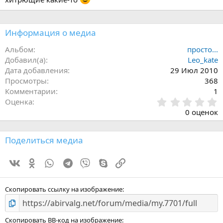
Информация о медиа
Альбом
просто...
Добавил(а)
Leo_kate
Дата добавления
29 Июл 2010
Просмотры
368
Комментарии
1
0
Оценка
.
0 оценок
0
0
з
Поделиться медиа
в
ё
Vk
Ok
WhatsApp
Telegram
Viber
Skype
Ссылка
з
д
Скопировать ссылку на изображение
Скопировать BB-код на изображение