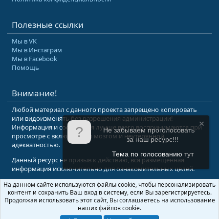
Полезные ссылки
Мы в VK
Мы в Инстаграм
Мы в Facebook
Помощь
Внимание!
Любой материал с данного проекта запрещено копировать
или видоизменять без разрешения администрации!
Информация и сообщения лучше всего воспринимаются при
Не забываем проголосовать
просмотре с включенным мозгом и неутерянной
за наш ресурс!!!
адекватностью.
Тема по голосованию
тут
Данный ресурс не призыв к действию, вся размещенная
информация исключительно для ознакомительных целей.
На данном сайте используются файлы cookie, чтобы персонализировать
© 2008-2026 Форум Абырвалг.нет - подводная охота, дайвинг, туризм
контент и сохранить Ваш вход в систему, если Вы зарегистрируетесь.
Перевод:
XenForo.Info
Продолжая использовать этот сайт, Вы соглашаетесь на использование
наших файлов cookie.