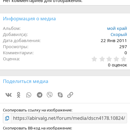
Нет комментариев для отображения.
Информация о медиа
Альбом
мой край
Добавил(а)
Скорый
Дата добавления
22 Янв 2011
Просмотры
297
Комментарии
0
0
Оценка
.
0 оценок
0
0
з
Поделиться медиа
в
ё
Vk
Ok
WhatsApp
Telegram
Viber
Skype
Ссылка
з
д
Скопировать ссылку на изображение
Скопировать BB-код на изображение