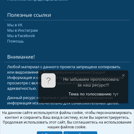
Полезные ссылки
Мы в VK
Мы в Инстаграм
Мы в Facebook
Помощь
Внимание!
Любой материал с данного проекта запрещено копировать
или видоизменять без разрешения администрации!
Информация и сообщения лучше всего воспринимаются при
Не забываем проголосовать
просмотре с включенным мозгом и неутерянной
за наш ресурс!!!
адекватностью.
Тема по голосованию
тут
Данный ресурс не призыв к действию, вся размещенная
информация исключительно для ознакомительных целей.
На данном сайте используются файлы cookie, чтобы персонализировать
© 2008-2026 Форум Абырвалг.нет - подводная охота, дайвинг, туризм
контент и сохранить Ваш вход в систему, если Вы зарегистрируетесь.
Перевод:
XenForo.Info
Продолжая использовать этот сайт, Вы соглашаетесь на использование
наших файлов cookie.