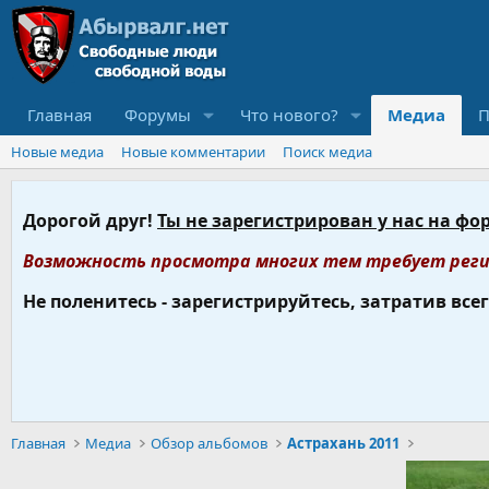
Главная
Форумы
Что нового?
Медиа
П
Новые медиа
Новые комментарии
Поиск медиа
Дорогой друг!
Ты не зарегистрирован у нас на фо
Возможность просмотра многих тем требует реги
Не поленитесь - зарегистрируйтесь, затратив все
Главная
Медиа
Обзор альбомов
Астрахань 2011