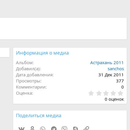
Информация о медиа
Альбом
Астрахань 2011
Добавил(а)
sanchos
Дата добавления
31 Дек 2011
Просмотры
377
Комментарии
0
0
Оценка
.
0 оценок
0
0
з
Поделиться медиа
в
ё
Vk
Ok
WhatsApp
Telegram
Viber
Skype
Ссылка
з