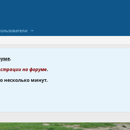
ользователи
руме
.
страции на форуме
.
го несколько минут.