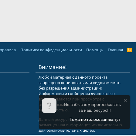
 правила
Политика конфиденциальности
Помощь
Главная
R
S
S
Внимание!
Любой материал с данного проекта
запрещено копировать или видоизменять
без разрешения администрации!
Информация и сообщения лучше всего
воспринимаются при просмотре с
включенным мозгом и неутерянной
Не забываем проголосовать
адекватностью.
за наш ресурс!!!
Данный ресурс не призыв к действию, вся
Тема по голосованию
тут
размещенная информация исключительно
для ознакомительных целей.